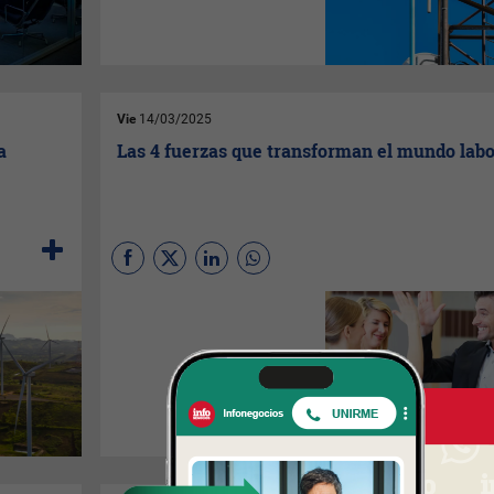
crecimiento será moderado y
los retos, significativos.
Vie
14/03/2025
a
Las 4 fuerzas que transforman el mundo labo
En un entorno cambiante
estas fuerzas son más
relevantes que nunca, ya que
no solo moldean la interacción
entre la estrategia
empresarial, los
colaboradores, la cultura y la
tecnología, sino que también
ofrecen una ventaja
competitiva fundamental.