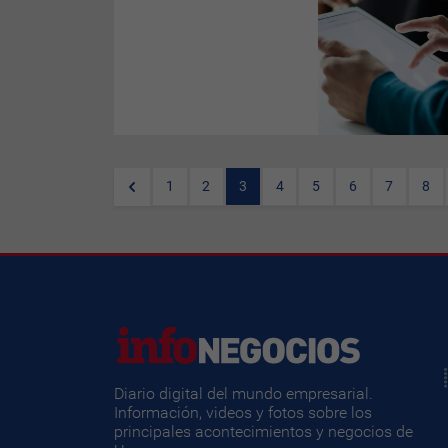
El éxito de una empresa con la
IA en 2025 dependerá tanto de
la visión como de la adopción.
Las decisiones sobre IA serán
cruciales no solo para el
próximo año, sino para los
sucesivos.
1
2
3
4
5
6
7
8
Diario digital del mundo empresarial.
Información, videos y fotos sobre los
principales acontecimientos y negocios de