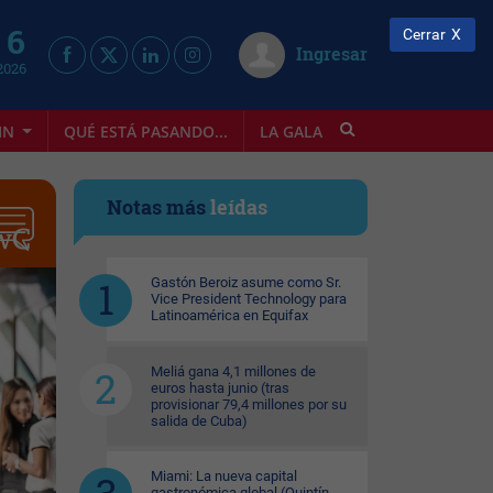
 6
Cerrar
Ingresar
2026
IN
QUÉ ESTÁ PASANDO...
LA GALA
INFOSTYLE
Notas más
leídas
Gastón Beroiz asume como Sr.
Vice President Technology para
Latinoamérica en Equifax
Meliá gana 4,1 millones de
euros hasta junio (tras
provisionar 79,4 millones por su
salida de Cuba)
Miami: La nueva capital
gastronómica global (Quintín