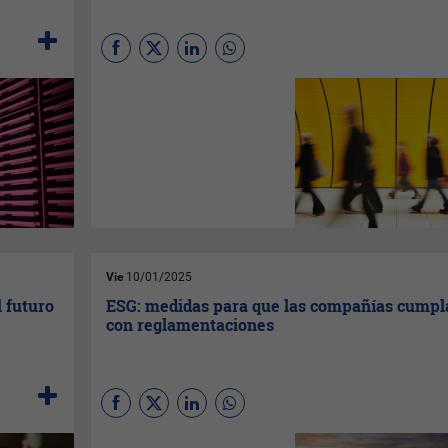
"El futuro ya está aquí, solo
que no está distribuido de
manera uniforme", dijo
William
Gibson
. Este sentimiento se
refleja en los resultados de la
28.ª Encuesta Anual Global de
CEO de PwC
, basada en las
respuestas de 4,701
directores ejecutivos de todo
el mundo.
Vie
10/01/2025
l futuro
ESG: medidas para que las compañías cumpl
con reglamentaciones