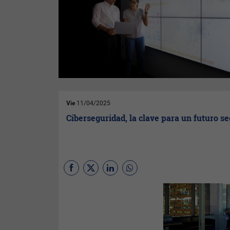
Vie
11/04/2025
Ciberseguridad, la clave para un futuro s
A pesar de las inquietudes
sobre el riesgo cibernético,
solo el 2% de los ejecutivos
afirma que su empresa ha
implementado medidas de