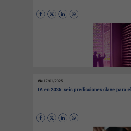
Los CEO uruguayos son
optimistas sobre el
crecimiento económico en
2025, con un 86% esperando
un aumento. La reinvención
empresarial y la inteligencia
artificial son claves para el
futuro, aunque la confianza en
la IA aún está en desarrollo.
Vie
17/01/2025
IA en 2025: seis predicciones clave para e