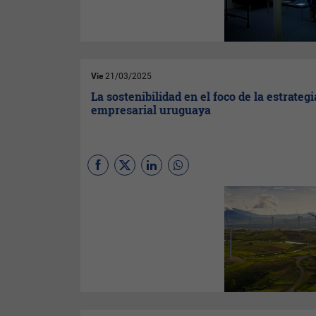
resiliencia cibernética. La
encuesta de
PwC ‘Global
Digital Trust Insights 2025’
revela brechas importantes
que las organizaciones deben
superar.
Vie
21/03/2025
La sostenibilidad en el foco de la estrategi
empresarial uruguaya
La 28° Encuesta Anual Global
de CEO de
PwC
destaca la
sostenibilidad como tema
clave para los líderes
empresariales, mostrando
cómo las inversiones en
prácticas responsables están
impulsando el éxito
económico y la competitividad
en Uruguay.