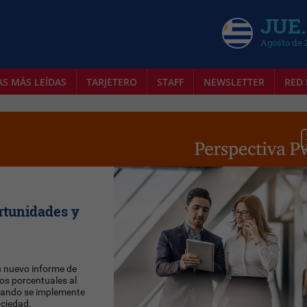
JUE.
Agosto de 
AS MÁS LEÍDAS
TARJETERO
STAFF
NEWSLETTER
RED 
ortunidades y
n nuevo informe de
tos porcentuales al
cuando se implemente
ociedad.