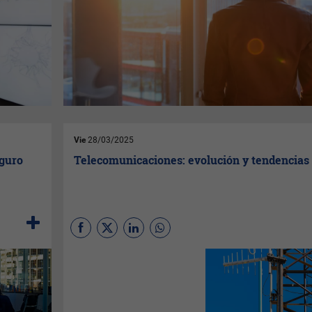
Vie
28/03/2025
eguro
Telecomunicaciones: evolución y tendencias
El sector de las
telecomunicaciones enfrenta
un futuro desafiante. Según el
reporte
Global Telecom
Outlook 2024-2028
de
PwC,
el