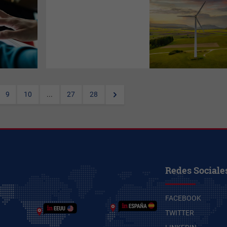
Diferentes industrias se ven
afectadas por regulaciones
ESG
de distintas maneras. El
momento para que las
compañías evolucionen su
modelo operativo para cumplir
con estos nuevos
requerimientos de reporte es
ahora.
9
10
...
27
28
Redes Sociale
FACEBOOK
TWITTER