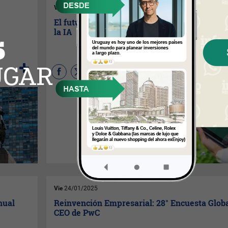
Vie
21/02/2025
El futuro de la tecnología climática impulsad
la IA
La IA está revolucionando la
tecnología climática, con
startups recaudando 6.000
millones de dólares en 2024.
Este crecimiento ofrece
nuevas herramientas para la
sostenibilidad y oportunidades
de inversión en un mercado en
evolución.
Vie
24/01/2025
nual
Reinvención Empresarial: 28° Encuesta Globa
CEO de PwC