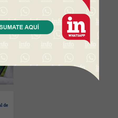
o por
l de