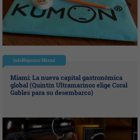
InfoNegocios Miami
Miami: La nueva capital gastronómica
global (Quintín Ultramarinos elige Coral
Gables para su desembarco)