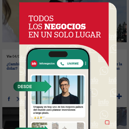
Vie
04/05/2018
Vie
27/04/2018
¿Cambió el escenario para el
El 8 de marzo entró en vigor la
dólar?
nueva Ley de Zonas Francas