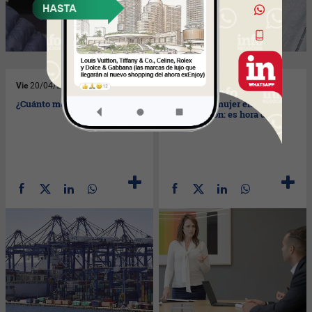
Vie
20/04/2018
Vie
13/04/2018
¿Cuánto me va a salir?
El rol de la mujer en la
organización: es hora de
hablar