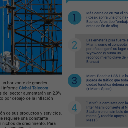
Más cerca de cruzar el c
(Kosak abrirá una oficina 
Buenos Aires tipo “embaj
antes de fin de año)
La Fernetería pisa fuerte 
Miami: cómo el concepto
porteño se ganó su lugar 
Wynwood (y suma un
reconocimiento clave de F
Branca)
Miami Beach a US$ 1 la ho
jugada de tráfico que toda
a un horizonte de grandes
ciudad turística debería e
el informe
Global Telecom
(+ Miami Spice)
s del sector aumentarán un 2,9%
o por debajo de la inflación
"Cénit": la camiseta con l
Inter Miami convierte al N
Stadium en un símbolo de
ión de sus productos y servicios,
marca (y redobla apoyo a
ue requiere una constante
Messi)
en nichos de crecimiento. Para