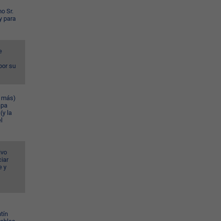
o Sr.
y para
e
por su
n más)
apa
(y la
l
ivo
iar
e y
tín