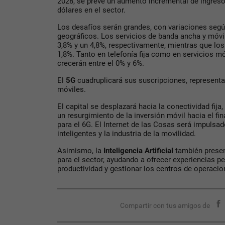
2028, se prevé un aumento incremental de ingreso
dólares en el sector.
Los desafíos serán grandes, con variaciones seg
geográficos. Los servicios de banda ancha y móv
3,8% y un 4,8%, respectivamente, mientras que los
1,8%. Tanto en telefonía fija como en servicios mó
crecerán entre el 0% y 6%.
El
5G
cuadruplicará sus suscripciones, representan
móviles.
El capital se desplazará hacia la conectividad fija,
un resurgimiento de la inversión móvil hacia el fi
para el 6G. El Internet de las Cosas será impulsa
inteligentes y la industria de la movilidad.
Asimismo, la
Inteligencia Artificial
también presen
para el sector, ayudando a ofrecer experiencias pe
productividad y gestionar los centros de operacio
Compartir con tus amigos de