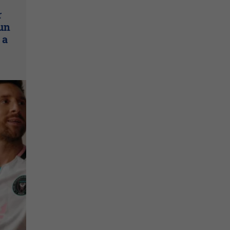
r
un
 a