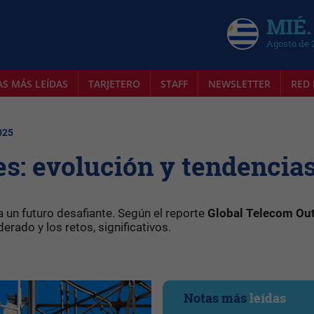
MIÉ.
Agosto de 
AS MÁS LEÍDAS
TARJETERO
STAFF
NEWSLETTER
RED 
025
s: evolución y tendencia
 un futuro desafiante. Según el reporte
Global Telecom Ou
rado y los retos, significativos.
Notas más
leídas