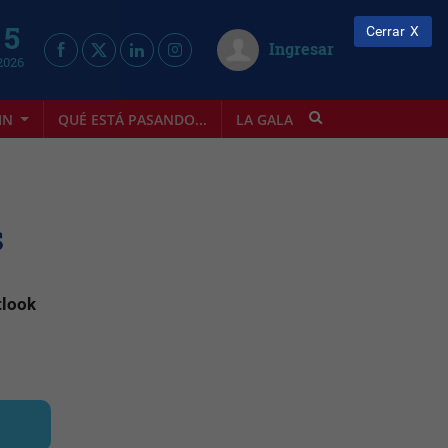
 5
Cerrar
Ingresar
2026
IN
QUÉ ESTÁ PASANDO...
LA GALA
INFOSTYLE
s
tlook