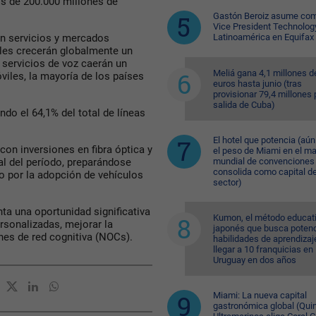
s de 200.000 millones de
Gastón Beroiz asume com
Vice President Technolog
Latinoamérica en Equifax
ún servicios y mercados
iles crecerán globalmente un
 servicios de voz caerán un
Meliá gana 4,1 millones d
viles, la mayoría de los países
euros hasta junio (tras
provisionar 79,4 millones 
salida de Cuba)
do el 64,1% del total de líneas
El hotel que potencia (aú
 con inversiones en fibra óptica y
el peso de Miami en el m
mundial de convenciones 
nal del período, preparándose
consolida como capital de
do por la adopción de vehículos
sector)
ta una oportunidad significativa
Kumon, el método educat
rsonalizadas, mejorar la
japonés que busca potenc
nes de red cognitiva (NOCs).
habilidades de aprendizaj
llegar a 10 franquicias en
Uruguay en dos años
Miami: La nueva capital
gastronómica global (Quin