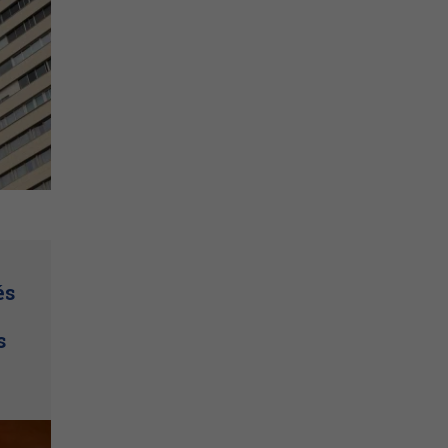
és
e
s