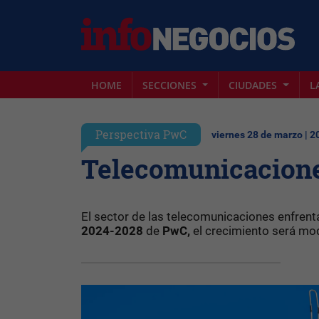
HOME
SECCIONES
CIUDADES
L
Perspectiva PwC
viernes 28 de marzo | 2
Telecomunicacione
El sector de las telecomunicaciones enfrenta
2024-2028
de
PwC,
el crecimiento será mode