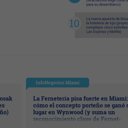
Ultramarinos elige Coral 
para su desembarco)
La nueva apuesta de Bouz
la hotelería de lujo (proye
complejos cinco estrellas
Las Espinas y Melilla)
InfoNegocios Miami
Kosak
La Fernetería pisa fuerte en Miami:
es
cómo el concepto porteño se ganó 
año)
lugar en Wynwood (y suma un
reconocimiento clave de Fernet-
Branca)