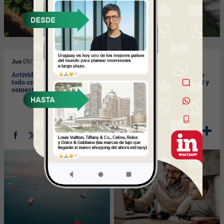
Jue
09/12/2021
Vie
03/12/2021
Actividad, dólar e inflación:
Modificaciones a subsidios
todo crece en el segundo
por maternidad, paternidad y
semestre
cuidados parentales