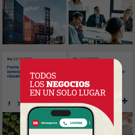
Vie
24/12/2021
Vie
17/12/2021
Fuerte aumento de la
Reportes ESG, perspectiva
inversión en tecnología
del inversor y rol del auditor
climática