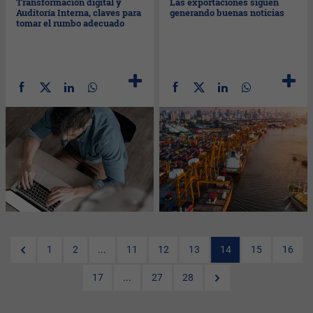
Transformación digital y
Las exportaciones siguen
Auditoría Interna, claves para
generando buenas noticias
tomar el rumbo adecuado
1
2
...
11
12
13
14
15
16
17
...
27
28