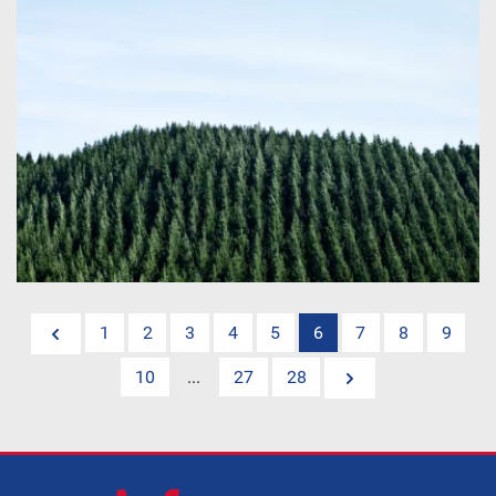
1
2
3
4
5
6
7
8
9
10
...
27
28