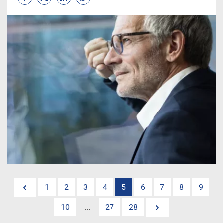
1
2
3
4
5
6
7
8
9
10
...
27
28