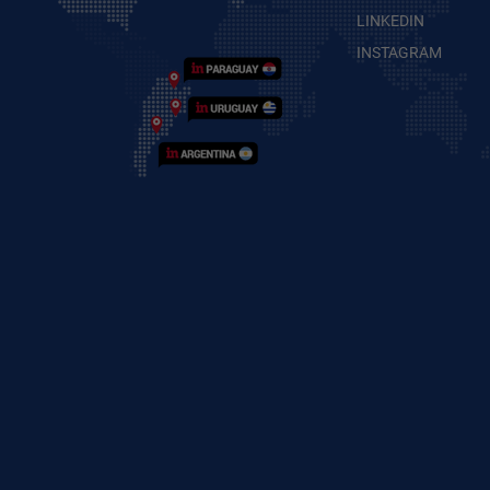
argentinos (unos US$1.300).
LINKEDIN
La cifra, que no funciona
INSTAGRAM
como un premio al oro, está
muy por debajo a la que
destina Venezuela que
invertirá US$ 70.000 en el oro
olímpico. Chile, por su parte,
premiará con US$ 45.000 cada
título. ¿Qué estímulo
tendríamos que darles a los
atletas para que vayan en
busca de una medalla?