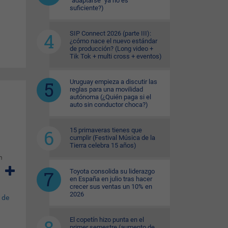
"adaptarse" ya no es
suficiente?)
SIP Connect 2026 (parte III):
¿cómo nace el nuevo estándar
de producción? (Long video +
Tik Tok + multi cross + eventos)
Uruguay empieza a discutir las
reglas para una movilidad
autónoma (¿Quién paga si el
auto sin conductor choca?)
15 primaveras tienes que
cumplir (Festival Música de la
Tierra celebra 15 años)
n
Toyota consolida su liderazgo
n
en España en julio tras hacer
crecer sus ventas un 10% en
2026
ir,
El copetín hizo punta en el
primer semestre (aumento de