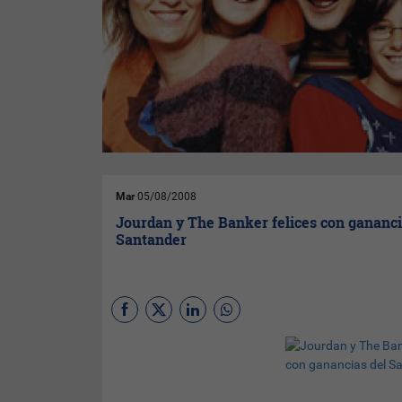
que más del 60% de las mujeres y más del 50% de 
hombres consultados consideran que el Día del Pa
una fecha socialmente menos valorada que el de l
Madre. La ropa es el regalo favorito que tanto ho
como mujeres eligen para regalar en ambas fecha
un 87% de preferencia. Luego vienen zapatos, beb
perfumes, y libros, en ese orden. Casi ninguno de l
consultados va con su padre de compras en su día
sí es común llevar a mamá a elegir su regalo.
Mar
05/08/2008
Jourdan y The Banker felices con gananci
Santander
Jorge Jourdan
, presidente del
Santander
en Uruguay, está
contento con los beneficios