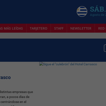
SÁB.
Agosto de 
AS MÁS LEÍDAS
TARJETERO
STAFF
NEWSLETTER
RED 
rasco
 distintas empresas que
aran, a pocos días de
 centrándose en el