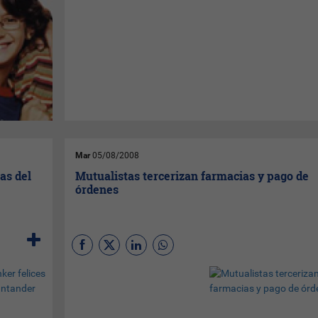
los
millones de inmigrantes sudamericanos que viven en
dre es
España enviaron en 2006 entre 3.000 y 4.000 millone
a
euros a sus familias. De este monto, la UPU espera
mbres
recuperar el 2% gracias a su nuevo sistema de envío p
s, con
vía electrónica. El precio de la transferencia variará d
idas,
país a otro, pero será de media un 5 o un 6% de la
os
cantidad enviada. Los operadores privados imponen
, pero
"precios importantes y a veces disuasivos para los
inmigrantes” se comentaba en los pasillos de la UPU.
Mar
05/08/2008
as del
Mutualistas tercerizan farmacias y pago de
órdenes
Las mutualistas están
buscando la manera de
sobrevivir y ser rentables en