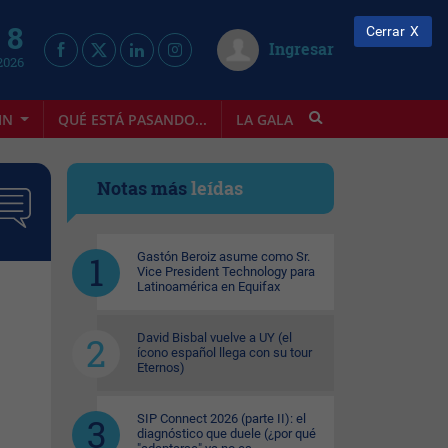
 8
Cerrar
Ingresar
2026
IN
QUÉ ESTÁ PASANDO...
LA GALA
INFOSTYLE
Notas más
leídas
Gastón Beroiz asume como Sr.
Vice President Technology para
Latinoamérica en Equifax
David Bisbal vuelve a UY (el
ícono español llega con su tour
Eternos)
SIP Connect 2026 (parte II): el
diagnóstico que duele (¿por qué