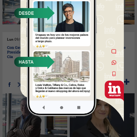
Lun
09/04/2018
Vie
06/04/2018
Con Gerardo Zambrano,
Con Adriana Criado, gerente
Presidente de Zambrano &
de operaciones de Howard
Cía
Johnson Carrasco