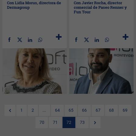
Con Lidia Morus, directora de
Con Javier Rocha, director
Dermagroup
comercial de Paseo Renner y
Fun Tour
1
2
...
64
65
66
67
68
69
70
71
72
73