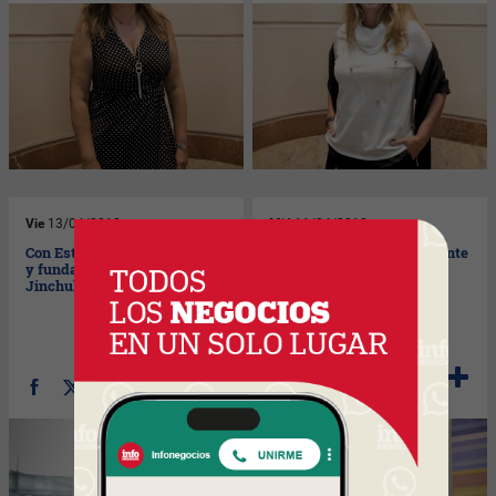
Vie
13/04/2018
Mié
11/04/2018
Con Estela Jinchuk, directora
Con Jorge Tomasi, presidente
y fundadora de Óptica Estela
del Automóvil Club del
Jinchuk
Uruguay