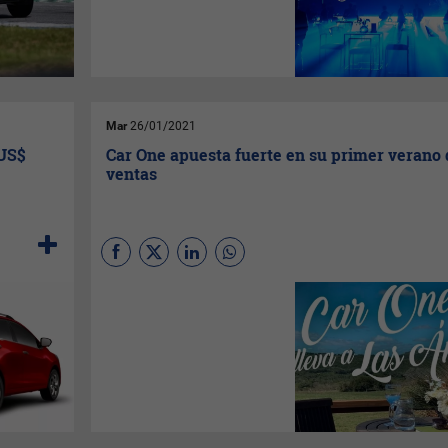
conocimos y probamos la
nueva gran apuesta de
Nissan
para el segmento SUV.
Mar
26/01/2021
 US$
Car One apuesta fuerte en su primer verano 
ventas
(
Por Meta Fierro
) El desarrollo
Car One
, que llegó dos meses
atrás al Uruguay para cambiar
el hábito de compra de un
vehículo tanto usado como
0KM., en éste, su primer
verano en movimiento sumó
premios para quienes
adquieran un vehículo durante
dicho mes; de esa manera el