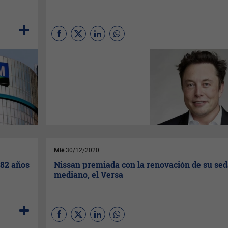
las operaciones de las cuatro
subsidiarias: Brasil (fundada
en el 2000), Argentina y Chile
(fundadas en el 2015) y Perú
(fundada en 2018).
(
Por Meta Fierro
) En el
ránking Bloomberg
Billionaires, el controversial
Elon Musk
, pasó a ser el
hombre más rico del planeta,
destronando a
Jeff Bezos
,
fundador de la conocida
tienda online Amazon.
Mié
30/12/2020
 82 años
Nissan premiada con la renovación de su se
mediano, el Versa