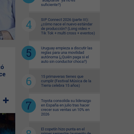
"adaptarse" ya no es
suficiente?)
SIP Connect 2026 (parte III):
¿cómo nace el nuevo estándar
de producción? (Long video +
Tik Tok + multi cross + eventos)
Uruguay empieza a discutir las
reglas para una movilidad
autónoma (¿Quién paga si el
auto sin conductor choca?)
có
ce
15 primaveras tienes que
cumplir (Festival Música de la
Tierra celebra 15 años)
Toyota consolida su liderazgo
en España en julio tras hacer
crecer sus ventas un 10% en
2026
El copetín hizo punta en el
primer semestre (aumento de