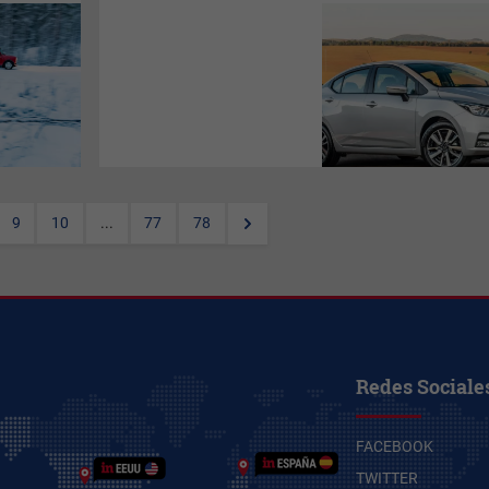
(Por
Meta Fierro)
El nuevo
Versa,
es ahora la estrella de
los sedanes de la marca
japonesa
Nissan
. Esta
renovación cautivó a la prensa
especializada de la región y
suma a su éxito en ventas un
nuevo reconocimiento.
9
10
...
77
78
Redes Sociale
FACEBOOK
TWITTER