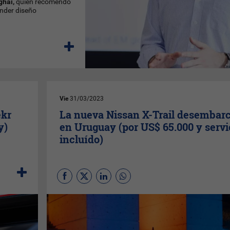
hai,
quien recomendó
ender diseño
Vie
31/03/2023
ekr
La nueva Nissan X-Trail desembar
y)
en Uruguay (por US$ 65.000 y servi
incluído)