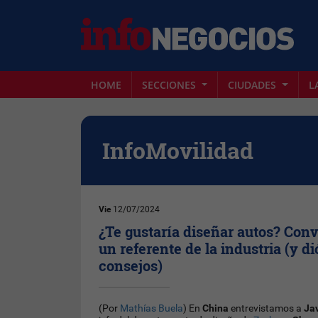
HOME
SECCIONES
CIUDADES
L
InfoMovilidad
Vie
12/07/2024
¿Te gustaría diseñar autos? Co
un referente de la industria (y d
consejos)
(Por
Mathías Buela
) En
China
entrevistamos a
Jav