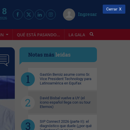
 8
Cerrar
Ingresar
2026
IN
QUÉ ESTÁ PASANDO...
LA GALA
INFOSTYLE
Notas más
leídas
Gastón Beroiz asume como Sr.
Vice President Technology para
Latinoamérica en Equifax
David Bisbal vuelve a UY (el
ícono español llega con su tour
Eternos)
SIP Connect 2026 (parte II): el
diagnóstico que duele (¿por qué