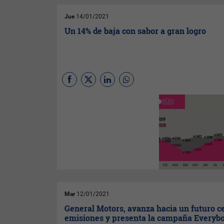
introduce el cambio de imagen
de la marca para todos sus
Jue
14/01/2021
productos.
Un 14% de baja con sabor a gran logro
(
Por Meta Fierro
) El 2020,
recientemente culminado, con
pandemia y todo, cierra con un
total de ventas de un 14%
menor al año 2019.
Mar
12/01/2021
General Motors, avanza hacia un futuro c
emisiones y presenta la campaña Everyb