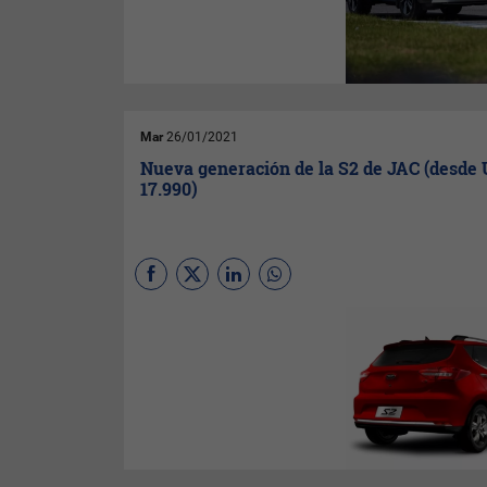
puede manejar con un sólo pié
casi sin apretar el freno.
Mar
26/01/2021
Nueva generación de la S2 de JAC (desde
17.990)
(
Por Meta Fierro
) De la mano
de
Grupo Fiancar
, que cuenta
con 35 años de trayectoria en
Uruguay, el martes 19 de
enero, presentó (online) en
sociedad un nuevo producto
para
JAC Motors Uruguay
,
hablamos de la nueva
generación de su modelo JAC
S2, una SUV rediseñada que