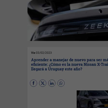
Vie
03/02/2023
Aprender a manejar de nuevo para ser m
eficiente: ¿Cómo es la nueva Nissan X-Tra
llegará a Uruguay este año?
Dos motores eléctricos y un
generador a nafta, autonomía
de 900 kilómetros a un
rendimiento de 16 Km/L y se