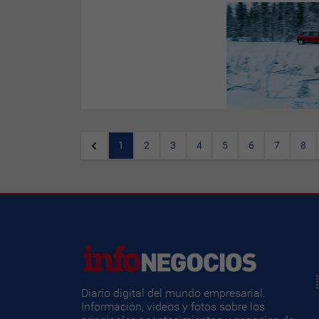
(Por
Meta Fierro
)
Rauno
Aaltonen
, es conocido
mundialmente como el
profesor de rally que se detuvo
en demasiada teoría debido a
las regulaciones de encierro
que sin duda cambia el estado
de ánimo, incluso de este
especialista de los más
ardientes tuvo que quedarse
en casa estos últimos 8
meses –Finlandia-.
1
2
3
4
5
6
7
8
Diario digital del mundo empresarial.
Información, videos y fotos sobre los