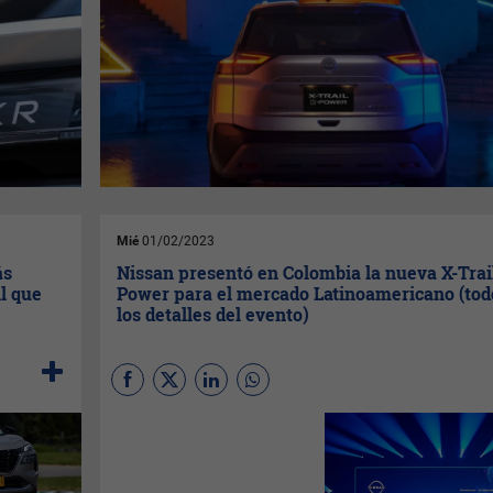
Mié
01/02/2023
ás
Nissan presentó en Colombia la nueva X-Trail
il que
Power para el mercado Latinoamericano (tod
los detalles del evento)
InfoNegocios
fue parte de la
serie de eventos que
transcurrieron durante tres
días en la ciudad de
Bogotá
;