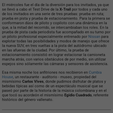
El miércoles fue el día de la diversión para los invitados, ya que
se llevó a cabo el Test Drive de la
X-Trail
por todos y cada uno
de los invitados en una serie de tres pruebas: prueba en ruta;
prueba en pista y prueba de estacionamiento. Para la primera se
conformaron dúos de piloto y copiloto con una dinámica en la
que, a la mitad del recorrido, se intercambiaban los roles. En la
prueba de pista cada periodista fue acompañado en su turno por
un piloto profesional especialmente entrenado por
Nissan
para
explotar todas las posibilidades y modos de manejo que ofrece
la nueva SUV, en tres vueltas a la pista del autódromo ubicado
en las afueras de la ciudad. Por último, la prueba de
estacionamiento consistió en lograr estacionar la camioneta
marcha atrás, con varios obstáculos de por medio, sin utilizar
espejos sino sólamente las cámaras y sensores de asistencia.
Esa misma noche los anfitriones nos recibieron en
Cumbia
House
, un restaurante - auditorio - museo, propiedad del
mismísimo
Carlos Vives
, donde pudimos disfrutar de platos y
bebidas típicas así como de un espectáculo musical que se
paseó por parte de la historia de la música colombiana y en el
que tocó su acordeón el mismísimo
Egidio Cuadrado
, referente
histórico del género vallenato.