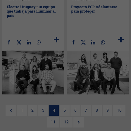
Electro Uruguay: un equipo
Proyecto PCI: Adelantarse
que trabaja para iluminar al
para proteger
país
1
2
3
4
5
6
7
8
9
10
11
12