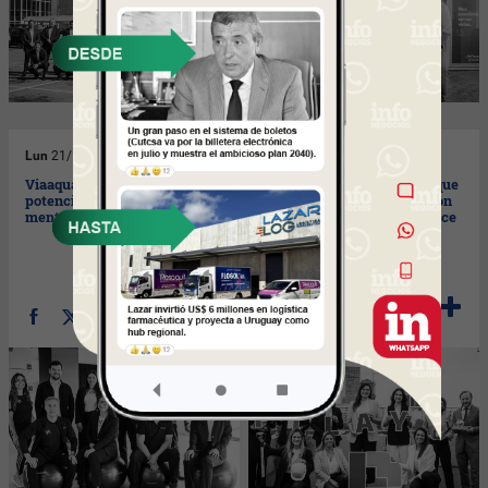
Lun
21/10/2024
Mar
15/10/2024
Viaaqua: un equipo para
Pilay Uruguay: un equipo que
potenciar la salud física y
trabaja para que la inversión
mental de las personas
en inmuebles esté al alcance
de todos