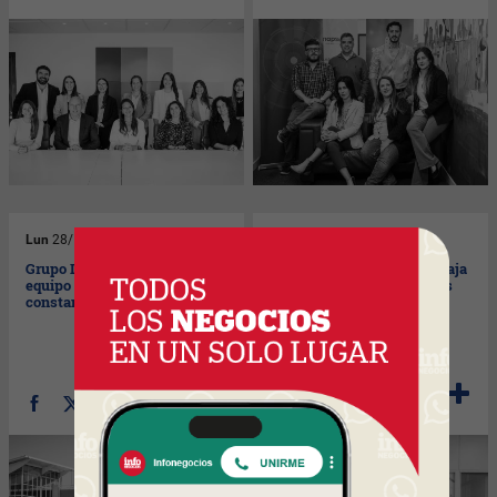
Lun
28/10/2024
Vie
25/10/2024
Grupo Disco Uruguay: un
UCM Falck: gente que trabaja
equipo que quiere superarse
en equipo para salvar vidas
constantemente