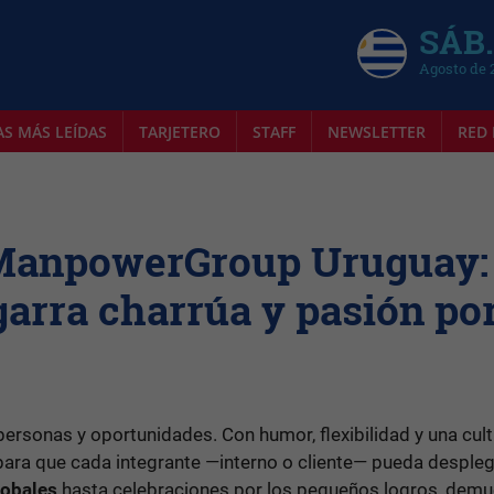
SÁB.
Agosto de 
AS MÁS LEÍDAS
TARJETERO
STAFF
NEWSLETTER
RED 
 ManpowerGroup Uruguay:
garra charrúa y pasión por
 personas y oportunidades. Con humor, flexibilidad y una cul
 para que cada integrante —interno o cliente— pueda despleg
obales
hasta celebraciones por los pequeños logros, demu