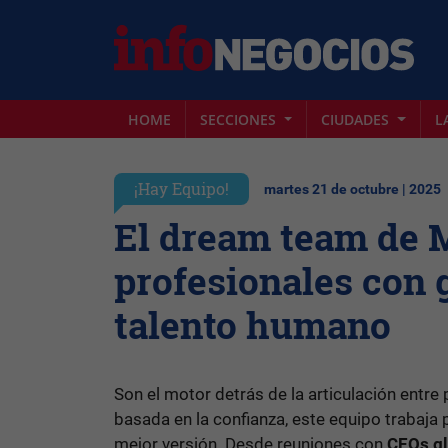
HOME
SECCIONES
CIUDADES
L
¡Hay Equipo!
martes 21 de octubre | 2025
El dream team de
profesionales con 
talento humano
Son el motor detrás de la articulación entre
basada en la confianza, este equipo trabaja
mejor versión. Desde reuniones con
CEOs gl