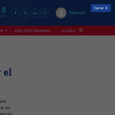
 8
Cerrar
Ingresar
2026
IN
QUÉ ESTÁ PASANDO...
LA GALA
INFOSTYLE
 el
tura
ar su
estran