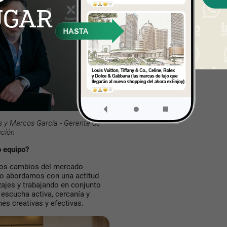
as y Marcos García - Gerente de
ación
o equipo?
 los cambios del mercado
 Lo abordamos con una actitud
ajes y trabajando en conjunto
a escucha activa, cercanía y
es creativas y efectivas.