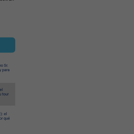
o Sr.
y para
el
u tour
): el
or qué