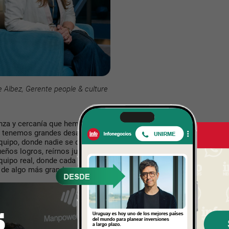
 Albez, Gerente people & culture
anza y cercanía que hemos
o tenemos grandes desafíos y
equipo, donde nadie se queda
eños logros, reírnos juntos y
uipo real, donde cada uno
 de algo más grande.