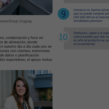
Carrasco vs. barrios priva
qué se puede comprar po
US$ 600.000 en el merca
npowerGroup Uruguay
inmobiliario premium
Starbucks Japón y la cáp
coleccionable que vale m
mo, colaboración y foco en
el café (el producto se co
n de alineación, donde
en ecosistema)
n nuestro día a día cada uno se
iones con clientes, entrevistas
de datos o planificación
mbio espontáneo, el apoyo mutuo
.