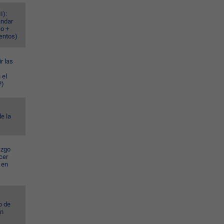
I):
ándar
eo +
ventos)
r las
 el
?)
e la
azgo
cer
 en
o de
ún