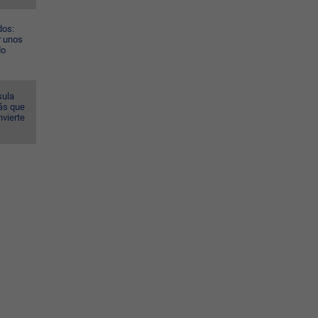
dos:
r unos
do
sula
ás que
nvierte