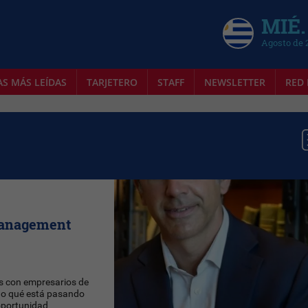
MIÉ.
Agosto de 
AS MÁS LEÍDAS
TARJETERO
STAFF
NEWSLETTER
RED 
Management
s con empresarios de
ano qué está pasando
oportunidad