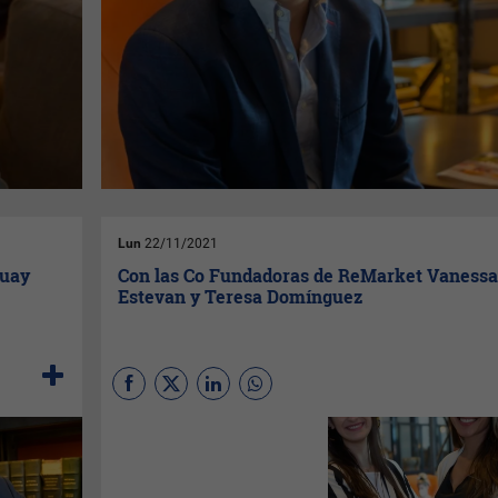
Lun
22/11/2021
guay
Con las Co Fundadoras de ReMarket Vanessa
Estevan y Teresa Domínguez
En
InfoNegocios
una vez a la
semana almorzamos con
empresarios de relevancia con
el objetivo de saber de primera