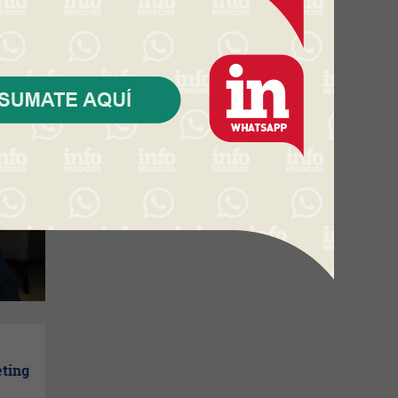
 de
eting