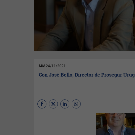
Mié
24/11/2021
Con José Bello, Director de Prosegur Uru
En
InfoNegocios
una vez a la
semana almorzamos con
empresarios de relevancia con
el objetivo de saber de primera