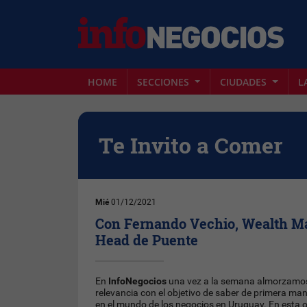
HOME
SECCIONES
CIUDADES
L
Te Invito a Comer
Mié
01/12/2021
Con Fernando Vechio, Wealth 
Head de Puente
En
InfoNegocios
una vez a la semana almorzamo
relevancia con el objetivo de saber de primera m
en el mundo de los negocios en Uruguay. En esta 