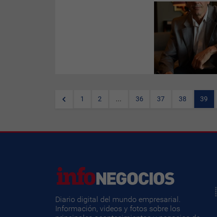
En
InfoNegocios
una vez a la
semana almorzamos con
empresarios de relevancia con
el objetivo de saber de primera
mano qué está pasando en el
mundo de los negocios en
Uruguay. En esta oportunidad
compartimos un almuerzo de
Plantado, el restaurante de
Hyatt Centric Montevideo
, con
Guillermo Spinelli
, director de
Quanam
y recogimos algunas
1
2
...
36
37
38
39
frases de su paso por
Te
Invito a Comer:
Diario digital del mundo empresarial.
Información, videos y fotos sobre los