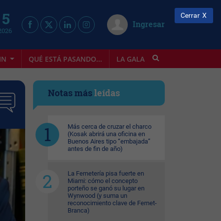
 5
Cerrar
Ingresar
2026
IN
QUÉ ESTÁ PASANDO...
LA GALA
INFOSTYLE
Notas más
leídas
Más cerca de cruzar el charco
(Kosak abrirá una oficina en
Buenos Aires tipo “embajada”
antes de fin de año)
La Fernetería pisa fuerte en
Miami: cómo el concepto
porteño se ganó su lugar en
Wynwood (y suma un
reconocimiento clave de Fernet-
Branca)