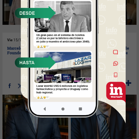
Vie
15/10/2021
Lun
11/10/2021
Marcelo Del Castillo, CEO
Con Martin Tanco Decano de
Founder de Grupo MIL
la Facultad de Ingeniería de
la Universidad de
Montevideo