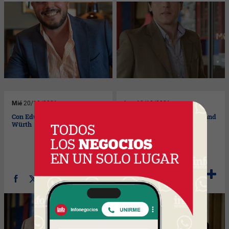
Mié
20/10/2021
Lun
18/10/2021
Con Eduardo Bisio, CEO de
Con Gerardo Fresia, Sales and
Würth
Trade Marketing Manager
PUBA de Pernod Ricard