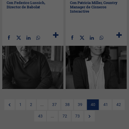
Con Federico Lussich,
Con Patricia Miller, Country
Director de Babolat
Manager de Cisneros
Interactive
1
2
...
37
38
39
40
41
42
43
...
72
73