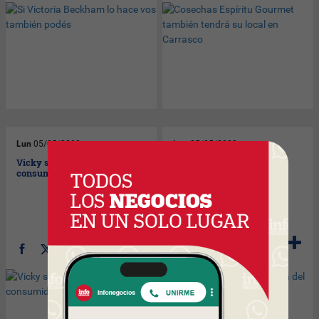
Lun
05/05/2008
Lun
05/05/2008
Vicky sale a buscar
El frío sube la temperatura
consumidoras afuera
del negocio termal