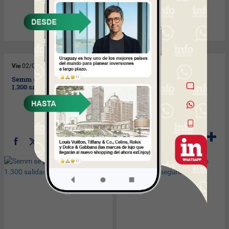
Vie
02/05/2008
Vie
02/05/2008
Semm se prepara para las
Si sos ingeniero agrónomo
1.300 salidas diarias
tenés empleo seguro