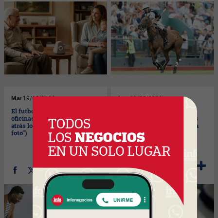
Mar
19/05/2026
Lun
18/05/2026
El futbolito ya no alcanza (las
Hay más hogares, pero los
oficinas corporativas dejan
habitantes son los mismos
atrás los amenities “para la
(¿por qué crece la demanda
foto”)
de alquileres?)