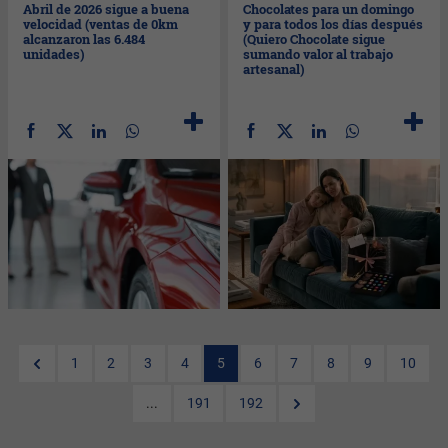
Abril de 2026 sigue a buena
Chocolates para un domingo
velocidad (ventas de 0km
y para todos los días después
alcanzaron las 6.484
(Quiero Chocolate sigue
unidades)
sumando valor al trabajo
artesanal)
1
2
3
4
5
6
7
8
9
10
...
191
192