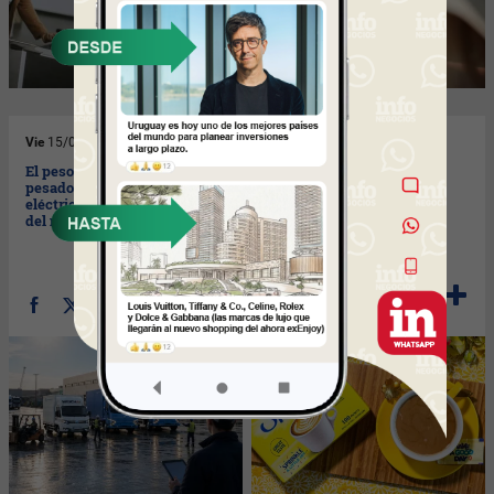
Vie
15/05/2026
Jue
14/05/2026
El peso pesado de los
Solo el 10% de la ingesta
pesados (llegó a UY camión
diaria debe incluir azúcar
eléctrico de mayor capacidad
(¿cómo se logra sin
del mercado)
amargarse en el intento?)