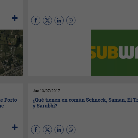
negocio —a repartirse entre
todas las farmacias —
representará
$2.221.632
.
(Por
Pía Mesa
) Con el objetivo
de prepararse para la apertura
de dos nuevos locales —uno
en Colonia y otro en
Montevideo —
Subway
Uruguay
apostó a la
renovación y transformó su
logo a una versión
minimalista.
Jue
13/07/2017
de Porto
¿Qué tienen en común Schneck, Saman, El Tr
ue
y Sarubbi?