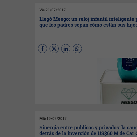
Vie
21/07/2017
Llegó Meego: un reloj infantil inteligente
que los padres sepan cómo están sus hijo
(Por
Pía Mesa
)
Meego
es un
reloj inteligente que está
asociado a una aplicación y
que les permite a los padres
saber cómo están sus hijos,
sin la necesidad de darles un
celular. El sistema permite
saber dónde están, a qué
lugares han ido, hablar por
teléfono, delimitar zonas de
seguridad e incluso cuenta
con un botón de SOS, para que
Mié
19/07/2017
el niño presione en caso de
tener un problema.
Sinergia entre públicos y privados: la cau
detrás de la inversión de US$60 M de Car