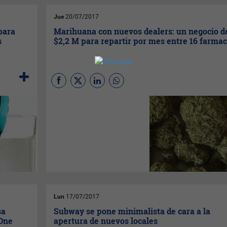
Jue
20/07/2017
 para
Marihuana con nuevos dealers: un negocio d
s
$2,2 M para repartir por mes entre 16 farmac
Uruguay se convirtió en el
primer país del mundo en
legalizar la venta de
marihuana
para fines
recreativos en farmacias. Tras
varias idas y vueltas,
finalmente ayer comenzó
oficialmente la
comercialización de la droga
en las únicas
16 farmacias
registradas del país. Con la
cantidad de personas
Lun
17/07/2017
inscriptas hasta ahora y
suponiendo que todas ellas
sa
Subway se pone minimalista de cara a la
consumirán su máximo de
40
 One
apertura de nuevos locales
gramos
mensuales, el