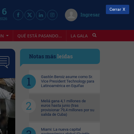
 6
Cerrar
Ingresar
2026
IN
QUÉ ESTÁ PASANDO...
LA GALA
INFOSTYLE
Notas más
leídas
Gastón Beroiz asume como Sr.
Vice President Technology para
Latinoamérica en Equifax
Meliá gana 4,1 millones de
euros hasta junio (tras
provisionar 79,4 millones por su
salida de Cuba)
Miami: La nueva capital
gastronómica global (Quintín