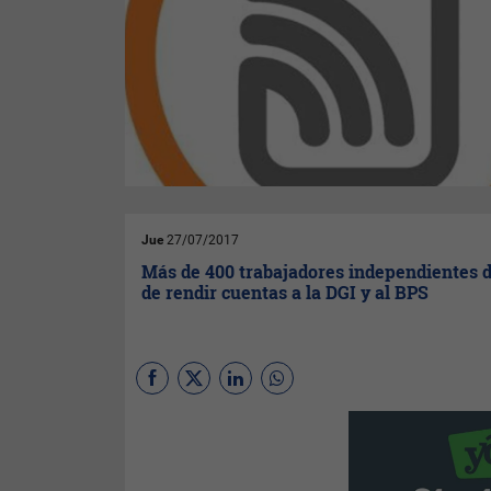
Jue
27/07/2017
Más de 400 trabajadores independientes 
de rendir cuentas a la DGI y al BPS
(Por
Sabrina Cittadino
) Desde
marzo, más de
400
trabajadores independientes y
profesionales dejaron de