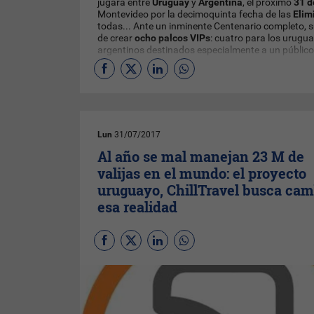
jugará entre
Uruguay
y
Argentina
, el próximo
31 d
Montevideo por la decimoquinta fecha de las
Elim
todas... Ante un inminente Centenario completo, s
de crear
ocho palcos VIPs
: cuatro para los urugua
argentinos destinados especialmente a un público
Lun
31/07/2017
Al año se mal manejan 23 M de
valijas en el mundo: el proyecto
uruguayo, ChillTravel busca cam
esa realidad