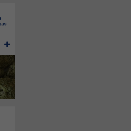
e
ias