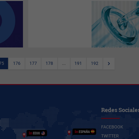
(Por
Sabrina Cittadino
)
Schneck, Sarubbi, Avícolas del
Oeste, Saman, El Trigal y más
de otras
40 empresas
son hoy
clientes de
Aravan Labs
, la
única firma uruguaya
proveedora a nivel local de
insumos para el
control
microbiológico
. Dada la
creciente exigencia de más y
mejores controles por parte de
los consumidores finales, la
75
176
177
178
...
191
192
empresa ha
triplicado
sus
ventas y
duplicado
su
cantidad de clientes en un
solo año. Ahora el objetivo
está en seguir creciendo y, en
el mediano plazo, en
exportar
.
Redes Sociale
FACEBOOK
TWITTER