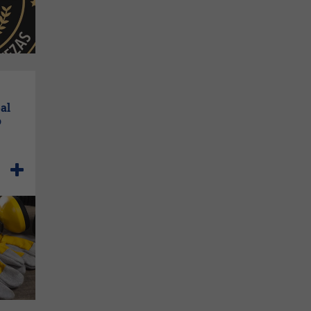
pal
o