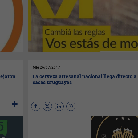
Mié
26/07/2017
dejaron
La cerveza artesanal nacional llega directo a 
casas uruguayas
(Por
Pía Mesa
)
Artesanales.uy
es un nuevo
proyecto de venta online de
cervezas artesanales.