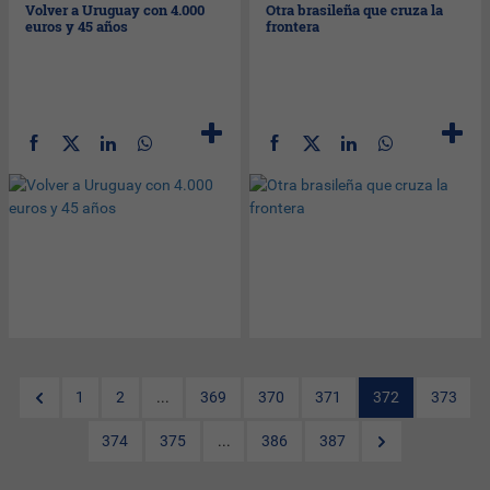
Volver a Uruguay con 4.000
Otra brasileña que cruza la
euros y 45 años
frontera
1
2
...
369
370
371
372
373
374
375
...
386
387