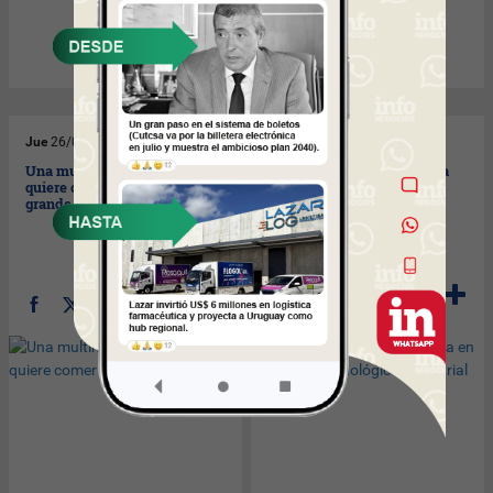
Jue
26/06/2008
Jue
26/06/2008
Una multinacional local se
Máquinas Massa se instala
quiere comer la cancha
en el Parque Tecnológico
grande
Industrial del Cerro