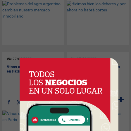
Vie
27/06/2008
Vie
27/06/2008
Vinos uruguayos destacados
Movistar trae a Uruguay los
en París
códigos bidimensionales