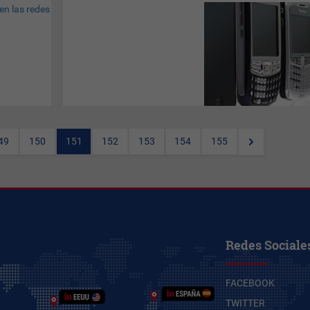
(Por
Eduardo M. Aguirre
) Así
lo anunció el Secretario
General de
ITU
, Dr.
Hamadoun
Toure
, quien aportó algunas
interesantes reflexiones
acerca de lo que significará
este número para la
humanidad. “Los
SMS
han
salvado la vida de millones de
personas” afirmó. Aunque yo
49
150
151
152
153
154
155
tengo amigos y amigas a
quienes les encontraron unos
mensajitos y casi los matan,
pero veamos qué más dijo el
Dr.
Redes Sociale
FACEBOOK
TWITTER