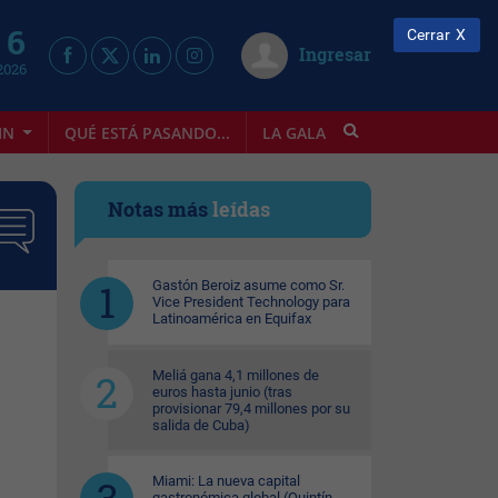
 6
Cerrar
Ingresar
2026
IN
QUÉ ESTÁ PASANDO...
LA GALA
INFOSTYLE
Notas más
leídas
Gastón Beroiz asume como Sr.
Vice President Technology para
Latinoamérica en Equifax
Meliá gana 4,1 millones de
euros hasta junio (tras
provisionar 79,4 millones por su
salida de Cuba)
Miami: La nueva capital
gastronómica global (Quintín