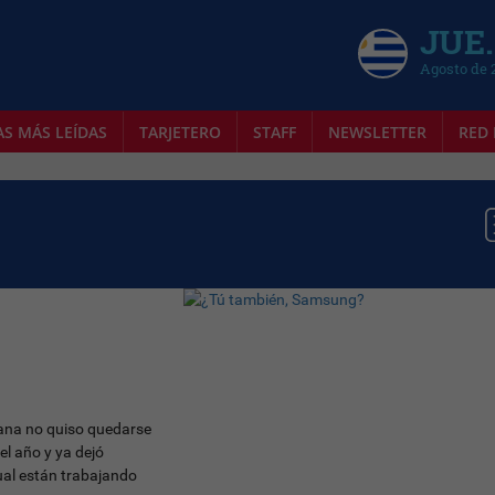
JUE.
Agosto de 
AS MÁS LEÍDAS
TARJETERO
STAFF
NEWSLETTER
RED 
eana no quiso quedarse
el año y ya dejó
cual están trabajando