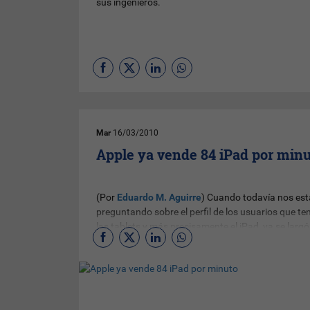
sus ingenieros.
Mar
16/03/2010
Apple ya vende 84 iPad por min
(Por
Eduardo M. Aguirre
) Cuando todavía nos es
preguntando sobre el perfil de los usuarios que t
las tablets y más precisamente el iPad, ya se largó 
venta del dispositivo que estará físicamente en lo
mercados de EEUU y Europa a partir del 3 de abril.
primeras 24 horas salió "como pan caliente".