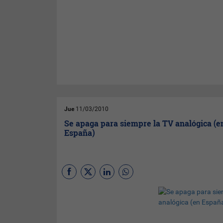
Jue
11/03/2010
Se apaga para siempre la TV analógica (e
España)
(Por
Eduardo M. Aguirre
)
Desde ayer en España ha
comenzado la última fase del