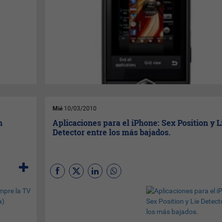
los estadounidenses cuando están celular en mano.
Mié
10/03/2010
n
Aplicaciones para el iPhone: Sex Position y L
Detector entre los más bajados.
(Por
Eduardo M. Aguirre
)
Quincenalmente los amigos
de
App Store
publican el