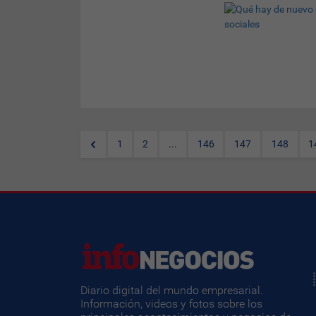
(Por
Eduardo M. Aguirre
) Son
el presente y el futuro de gran
parte de nuestras actividades
en internet y su evolución es
tan vertiginosa que nos obliga
a condensar en una nota las
novedades que se producen
en torno a las redes sociales
en menos de una semana.
Facebook Zero
. Redes en
1
2
...
146
147
148
1
Outlook. Haikú
y
Flitter
.
Diario digital del mundo empresarial.
Información, videos y fotos sobre los