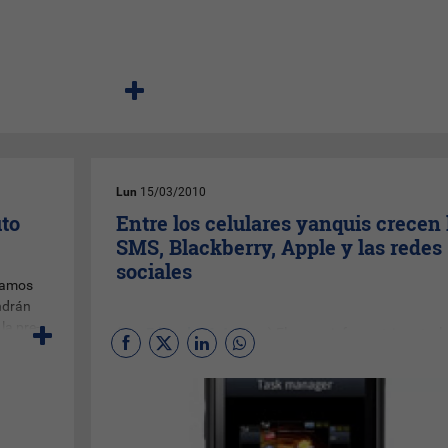
Lun
15/03/2010
uto
Entre los celulares yanquis crecen 
SMS, Blackberry, Apple y las redes
sociales
tamos
endrán
la pre-
(Por
Eduardo M. Aguirre
) El nuevo informe trimestral
s
publica la consultora
comScore
sobre la evolución del
 En las
mercado de la telefonía móvil en Estados Unidos nos 
algunos datos “jugosos” y tres tablitas comparativas
sobre la participación de las marcas de móviles, los
sistemas operativos de smartphones y sobre qué hac