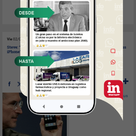
Vie
02/07/2010
Jue
01/07/2010
Steve: “Sosténme bien el
Microsoft sale a mostrar sus
iPhone”
números