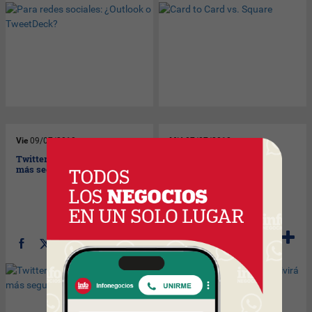
Vie
09/07/2010
Mié
07/07/2010
Twitter es noticia (cada vez
El teléfono de Google no
más seguido)
vivirá mucho más