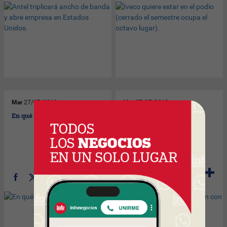
Mar
27/07/2010
Mar
27/07/2010
En qué anda Deceleste.
Pasajeros que se quedaron
con las ganas de Bariloche
serán compensados.