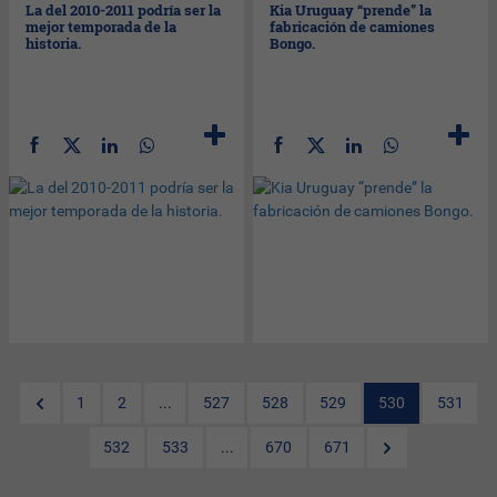
La del 2010-2011 podría ser la
Kia Uruguay “prende” la
mejor temporada de la
fabricación de camiones
historia.
Bongo.
1
2
...
527
528
529
530
531
532
533
...
670
671