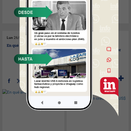
Lun
26/07/2010
Lun
26/07/2010
En qué anda Cattivelli.
Las familias de menores
ingresos toman créditos por
US$ 600 millones.