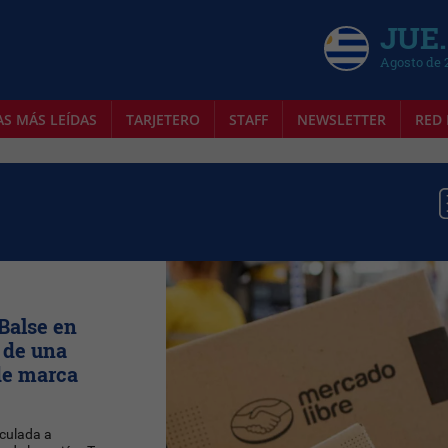
JUE.
Agosto de 
AS MÁS LEÍDAS
TARJETERO
STAFF
NEWSLETTER
RED 
Balse en
a de una
 de marca
nculada a