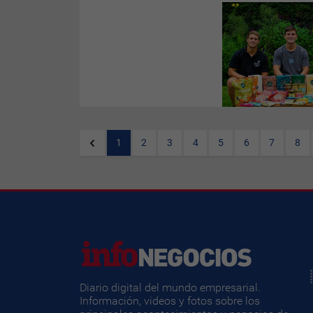
La
empresa de barritas,
snacks y alimentos
saludables
atraviesa el mejor
momento de su historia. Tras
duplicar sus ventas
entre
2024 y 2025
, en lo que va de
2026
continúa creciendo a un
ritmo de tres cifras frente al
año pasado, amplía su
portafolio de marca propia y ya
proyecta desembarcar en el
exterior.
1
2
3
4
5
6
7
8
Diario digital del mundo empresarial.
Información, videos y fotos sobre los