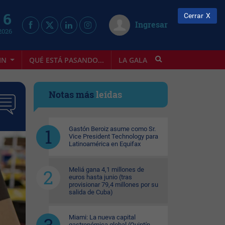
 6
Cerrar
Ingresar
2026
IN
QUÉ ESTÁ PASANDO...
LA GALA
INFOSTYLE
Notas más
leídas
Gastón Beroiz asume como Sr.
Vice President Technology para
Latinoamérica en Equifax
Meliá gana 4,1 millones de
euros hasta junio (tras
provisionar 79,4 millones por su
salida de Cuba)
Miami: La nueva capital
gastronómica global (Quintín