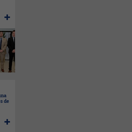
una
s de