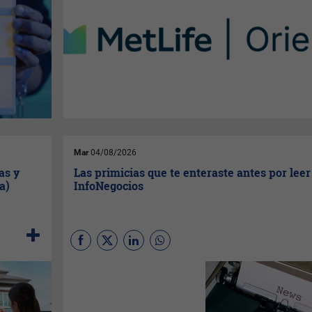
Mar
04/08/2026
as y
Las primicias que te enteraste antes por leer
a)
InfoNegocios
Inversiones millonarias,
adquisiciones, nuevos
jugadores, desembarcos
internacionales y grandes