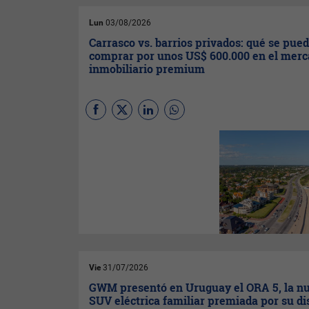
Ministerio de Ambiente
.
Lun
03/08/2026
Carrasco vs. barrios privados: qué se pue
comprar por unos US$ 600.000 en el mer
inmobiliario premium
Una casa pronta en
Carrasco
o un terreno de hasta
835 m²
en nuevos desarrollos del
entorno: dos alternativas con
una inversión similar, aunque
con diferencias en metros
construidos, superficie de
tierra y características del
proyecto. Entre los puntos de
comparación aparecen la
ubicación, la seguridad y la
posibilidad de construir una
Vie
31/07/2026
vivienda a medida.
GWM presentó en Uruguay el ORA 5, la n
SUV eléctrica familiar premiada por su d