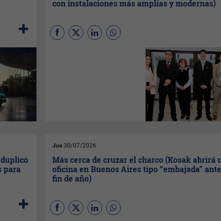
actividades especiales.
con instalaciones más amplias y modernas)
La nueva sede, ubicada en
una zona céntrica de la capital
departamental, forma parte de
la estrategia del
Banco de
Seguros del Estado
para
fortalecer su red de atención
en el interior y mejorar la
experiencia de los usuarios.
Jue
30/07/2026
 duplicó
Más cerca de cruzar el charco (Kosak abrirá 
s para
oficina en Buenos Aires tipo “embajada” ante
fin de año)