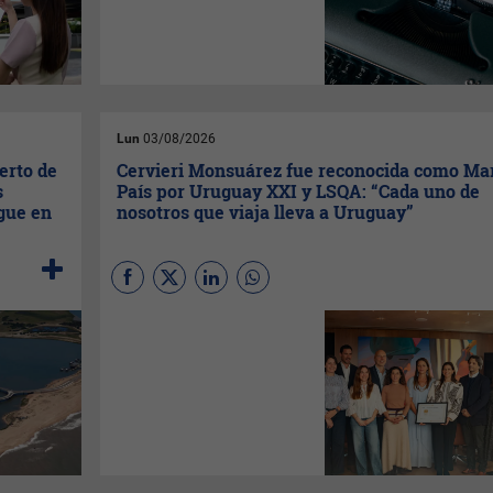
proyectos: un repaso por
algunas de las primicias que
InfoNegocios puso sobre la
mesa en los últimos meses.
Lun
03/08/2026
erto de
Cervieri Monsuárez fue reconocida como Ma
s
País por Uruguay XXI y LSQA: “Cada uno de
igue en
nosotros que viaja lleva a Uruguay”
El estudio uruguayo de
derecho corporativo y
propiedad intelectual,
Cervieri
Monsuárez,
recibió la
distinción impulsada por
Uruguay XXI
y auditada por
LSQA
. El sello reconoce su
origen, sostenibilidad,
liderazgo y gestión, y
capacidad exportadora, en el