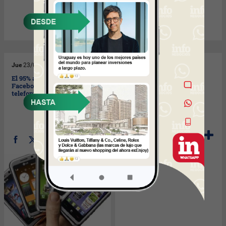
Jue
23/09/2010
Jue
23/09/2010
El 95% aceptaríamos que
Ya llega... la tablet de
Facebook nos brinde
BlackBerry
telefonía celular