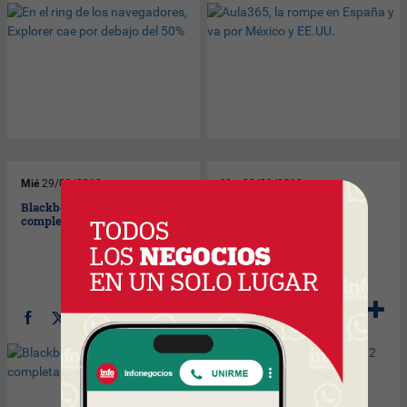
Mié
29/09/2010
Mar
28/09/2010
Blackberry PlayBook, para
¿Qué hizo Google en sus 12
completar el poker
años de vida?