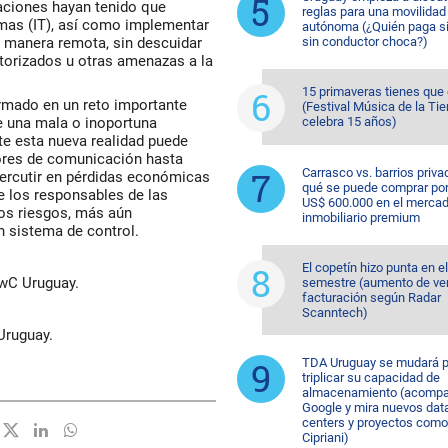
aciones hayan tenido que
reglas para una movilidad
emas (IT), así como implementar
autónoma (¿Quién paga si
 manera remota, sin descuidar
sin conductor choca?)
torizados u otras amenazas a la
15 primaveras tienes que
rmado en un reto importante
(Festival Música de la Tie
e una mala o inoportuna
celebra 15 años)
te esta nueva realidad puede
rores de comunicación hasta
Carrasco vs. barrios priva
percutir en pérdidas económicas
qué se puede comprar po
e los responsables de las
US$ 600.000 en el merca
tos riesgos, más aún
inmobiliario premium
n sistema de control.
El copetín hizo punta en e
PwC Uruguay.
semestre (aumento de ve
facturación según Radar
Scanntech)
Uruguay.
TDA Uruguay se mudará p
triplicar su capacidad de
almacenamiento (acompa
Google y mira nuevos dat
centers y proyectos como
Cipriani)