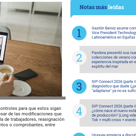
Notas más
leídas
Gastón Beroiz asume com
Vice President Technolog
Latinoamérica en Equifax
Pandora presentó sus nu
colecciones de verano co
experiencia inspirada en e
espíritu del mar
SIP Connect 2026 (parte II
diagnóstico que duele (¿p
"adaptarse" ya no es sufic
SIP Connect 2026 (parte II
controles para que estos sigan
¿cómo nace el nuevo est
esar de las modificaciones que
de producción? (Long vide
lla de trabajadores, reasignación
Tok + multi cross + event
entos o comprobantes, entre
Uruguay empieza a discuti