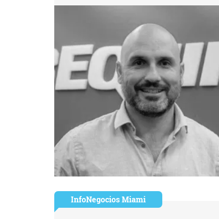
InfoNegocios Miami