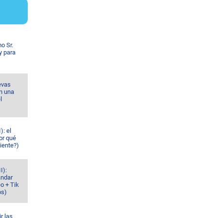
o Sr.
y para
evas
n una
l
): el
or qué
iente?)
I):
ándar
o + Tik
os)
r las