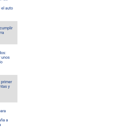
 el auto
 cumplir
rra
dos:
r unos
do
l primer
ntas y
ara
ña a
a