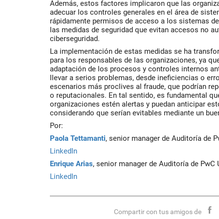
Además, estos factores implicaron que las organiz
adecuar los controles generales en el área de sist
rápidamente permisos de acceso a los sistemas de
las medidas de seguridad que evitan accesos no au
ciberseguridad.
La implementación de estas medidas se ha transfo
para los responsables de las organizaciones, ya qu
adaptación de los procesos y controles internos an
llevar a serios problemas, desde ineficiencias o er
escenarios más proclives al fraude, que podrían re
o reputacionales. En tal sentido, es fundamental qu
organizaciones estén alertas y puedan anticipar es
considerando que serían evitables mediante un bue
Por:
Paola Tettamanti
, senior manager de Auditoría de 
LinkedIn
Enrique Arias
, senior manager de Auditoría de PwC 
LinkedIn
Compartir con tus amigos de