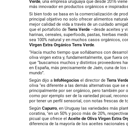
Verde
, una empresa uruguaya que desde 2016 viene 
más innovador en productos orgánicos e inspirados 
Si bien todo se basa en la comercialización de pro
principal objetivo no solo ofrecer alimentos natural
mejor calidad de vida a través de un cuidado amiga
que el portafolio de
Terra
Verde
–desde aceites y vi
harinas, cereales, superfoods, pastas, hierbas medi
sea 100% natural y en muchos casos orgánicos, c
Virgen Extra Orgánico Terra Verde
.
“Hacía mucho tiempo que soñábamos con desarrol
oliva virgen extra y, fundamentalmente, que fuera or
que “buscamos muchos y distintos proveedores ha
en España, más precisamente de Jaén, cuna de los m
mundo”.
Según dijo a
InfoNegocios
el director de
Terra Verd
oliva “es diferente a las demás alternativas que se
principalmente por ser orgánico, pero también por ot
como por ejemplo ser de la variedad picual, reconoc
por tener un perfil sensorial, con notas frescas de 
Según
Capurro
, en Uruguay las variedades más plan
coratina, “en un 50% y poco más de 20%, respectiva
picual que ofrece el
Aceite de Oliva Virgen Extra O
diferencia de la mayoría de los aceites nacionales q