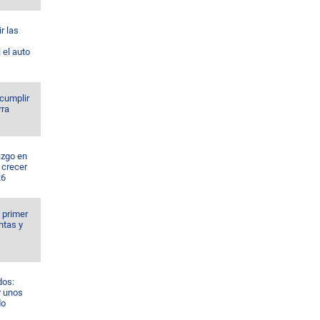
r las
 el auto
 cumplir
rra
azgo en
 crecer
26
l primer
ntas y
dos:
r unos
do