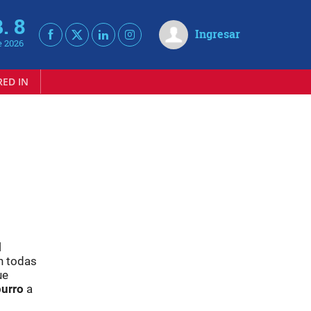
. 8
Ingresar
e 2026
RED IN
l
n todas
ue
urro
a