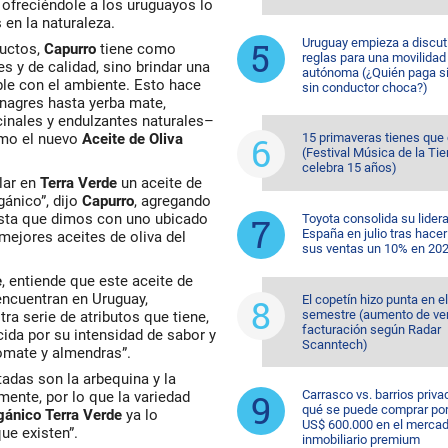
ofreciéndole a los uruguayos lo
en la naturaleza.
Uruguay empieza a discuti
ductos,
Capurro
tiene como
reglas para una movilidad
es y de calidad, sino brindar una
autónoma (¿Quién paga si
ble con el ambiente. Esto hace
sin conductor choca?)
nagres hasta yerba mate,
cinales y endulzantes naturales–
omo el nuevo
Aceite de Oliva
15 primaveras tienes que
(Festival Música de la Tie
celebra 15 años)
lar en
Terra Verde
un aceite de
gánico”, dijo
Capurro
, agregando
sta que dimos con uno ubicado
Toyota consolida su lider
España en julio tras hacer
ejores aceites de oliva del
sus ventas un 10% en 20
e
, entiende que este aceite de
 encuentran en Uruguay,
El copetín hizo punta en e
semestre (aumento de ve
ra serie de atributos que tiene,
facturación según Radar
ida por su intensidad de sabor y
Scanntech)
tomate y almendras”.
tadas son la arbequina y la
Carrasco vs. barrios priva
mente, por lo que la variedad
qué se puede comprar po
rgánico Terra Verde
ya lo
US$ 600.000 en el merca
ue existen”.
inmobiliario premium