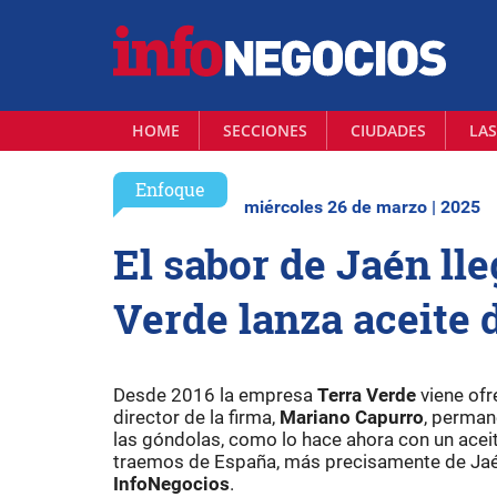
HOME
SECCIONES
CIUDADES
LAS
Enfoque
miércoles 26 de marzo | 2025
El sabor de Jaén ll
Verde lanza aceite 
Desde 2016 la empresa
Terra Verde
viene ofr
director de la firma,
Mariano Capurro
, perman
las góndolas, como lo hace ahora con un aceit
traemos de España, más precisamente de Jaén,
InfoNegocios
.