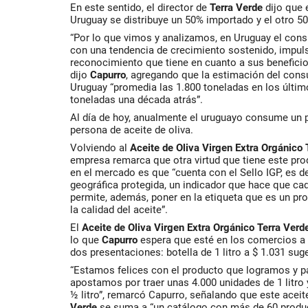
En este sentido, el director de
Terra Verde
dijo que 
Uruguay se distribuye un 50% importado y el otro 5
“Por lo que vimos y analizamos, en Uruguay el cons
con una tendencia de crecimiento sostenido, impuls
reconocimiento que tiene en cuanto a sus beneficios 
dijo
Capurro
, agregando que la estimación del cons
Uruguay “promedia las 1.800 toneladas en los últim
toneladas una década atrás”.
Al día de hoy, anualmente el uruguayo consume un 
persona de aceite de oliva.
Volviendo al
Aceite de Oliva Virgen Extra Orgánico 
empresa remarca que otra virtud que tiene este pro
en el mercado es que “cuenta con el Sello IGP, es de 
geográfica protegida, un indicador que hace que ca
permite, además, poner en la etiqueta que es un pr
la calidad del aceite”.
El
Aceite de Oliva Virgen Extra Orgánico Terra Verd
lo que
Capurro
espera que esté en los comercios a 
dos presentaciones: botella de 1 litro a $ 1.031 suge
“Estamos felices con el producto que logramos y pa
apostamos por traer unas 4.000 unidades de 1 litro 
½ litro”, remarcó
Capurro
, señalando que este aceit
Verde
se suma a “un catálogo con más de 60 produc