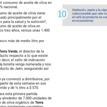
el consumo de aceite de oliva en
0% nacional.
Starbucks Japón y la cáp
umo de aceite de oliva viene
coleccionable que vale m
ado principalmente por el
el café (el producto se co
en ecosistema)
para la salud y la nutrición”,
umo de aceite de oliva en
os tres años, versus unas 1.400
poco más de medio litro por
Terra Verde
, el director de la
ducto respecto a lo que existe
decir, el sello de indicación
da botella venga numerada y nos
oducto de Jaén, asegurando así
e
ya comenzó a distribuirse, por
partir de esta semana en sus
rido y de ½ litro a $ 570.
ra esta primera partida
y alrededor de 7.000 unidades de
e de oliva orgánico de
Terra
tos totalmente saludables,