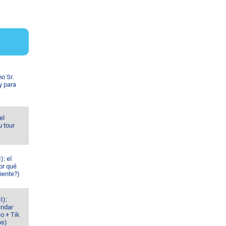
o Sr.
y para
el
u tour
): el
or qué
iente?)
I):
ándar
o + Tik
os)