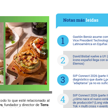
Notas más
leídas
Gastón Beroiz asume com
Vice President Technolog
Latinoamérica en Equifax
David Bisbal vuelve a UY (
ícono español llega con s
Eternos)
SIP Connect 2026 (parte II
diagnóstico que duele (¿p
"adaptarse" ya no es sufic
SIP Connect 2026 (parte II
¿cómo nace el nuevo est
odo lo que esté relacionado al
de producción? (Long vide
ro
, fundador y director de
Terra
Tok + multi cross + event