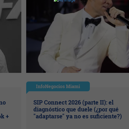
InfoNegocios Miami
ómo
SIP Connect 2026 (parte II): el
diagnóstico que duele (¿por qué
ok +
"adaptarse" ya no es suficiente?)