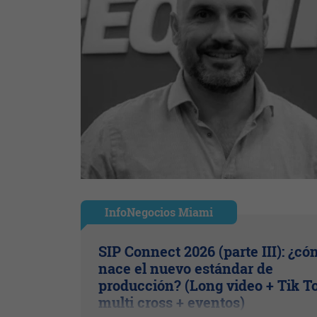
InfoNegocios Miami
SIP Connect 2026 (parte III): ¿c
nace el nuevo estándar de
producción? (Long video + Tik T
multi cross + eventos)