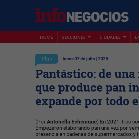
HOME
SECCIONES
CIUDADES
L
Plus
lunes 07 de julio | 2025
Pantástico: de una
que produce pan int
expande por todo el
(Por
Antonella Echenique
) En 2021, tres 
Empezaron elaborando pan una vez por seman
presencia en cadenas de supermercados y ti