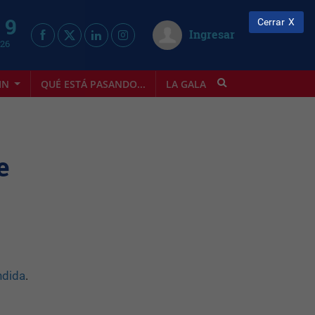
 9
Cerrar
Ingresar
026
IN
QUÉ ESTÁ PASANDO...
LA GALA
INFOSTYLE
e
ndida
.