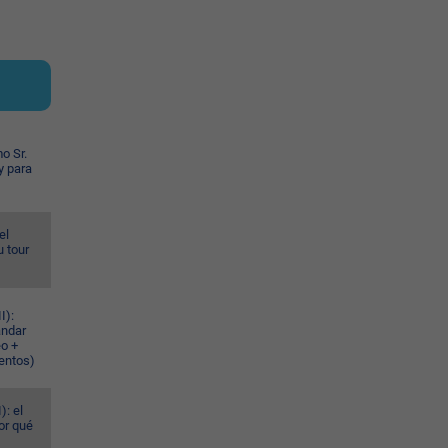
o Sr.
y para
el
u tour
I):
ándar
eo +
ventos)
): el
or qué