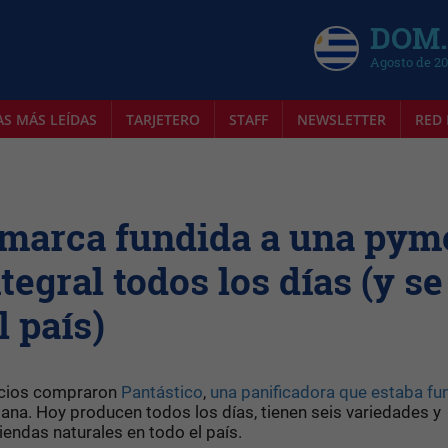
DOM.
Agosto de 2
AS MÁS LEÍDAS
TARJETERO
STAFF
NEWSLETTER
RED 
 marca fundida a una pym
egral todos los días (y se
 país)
socios compraron
Pantástico
,
una panificadora que estaba fu
a. Hoy producen todos los días, tienen seis variedades y
endas naturales en todo el país.