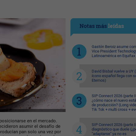
Notas más
leídas
Gastón Beroiz asume com
Vice President Technolog
Latinoamérica en Equifax
David Bisbal vuelve a UY (
ícono español llega con s
Eternos)
SIP Connect 2026 (parte II
¿cómo nace el nuevo est
de producción? (Long vid
Tik Tok + multi cross + e
 posicionarse en el mercado.
SIP Connect 2026 (parte II
ecidieron asumir el desafío de
diagnóstico que duele (¿p
roducían pan solo una vez por
"adaptarse" ya no es