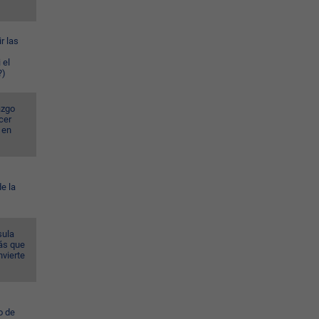
r las
 el
?)
azgo
cer
 en
e la
sula
ás que
nvierte
o de