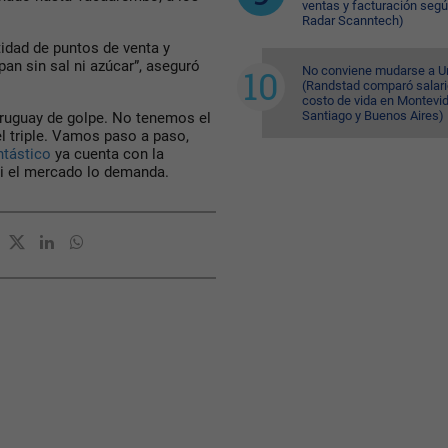
ventas y facturación seg
Radar Scanntech)
tidad de puntos de venta y
pan sin sal ni azúcar
”, aseguró
No conviene mudarse a U
(Randstad comparó salari
costo de vida en Montevi
Santiago y Buenos Aires)
ruguay de golpe. No tenemos el
l triple. Vamos paso a paso,
ntástico
ya cuenta con la
si el mercado lo demanda.