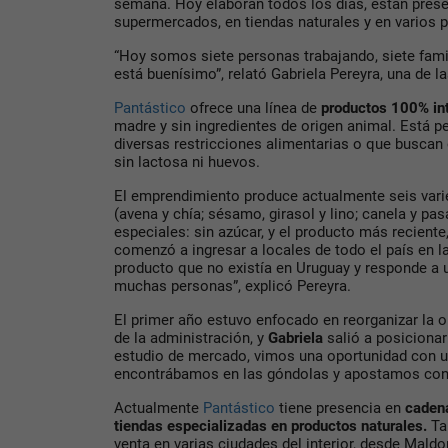
semana. Hoy elaboran todos los días, están pres
supermercados, en tiendas naturales y en varios pu
“Hoy somos siete personas trabajando, siete famil
está buenísimo”, relató Gabriela Pereyra, una de l
Pantástico
ofrece una línea de
productos 100% in
madre y sin ingredientes de origen animal.
Está pe
diversas restricciones alimentarias o que buscan 
sin lactosa ni huevos.
El emprendimiento produce actualmente seis var
(avena y chía; sésamo, girasol y lino; canela y pasa
especiales: sin azúcar, y
el producto más reciente, 
comenzó a ingresar a locales de todo el país en 
producto que no existía en Uruguay y responde a
muchas personas”, explicó
Pereyra.
El primer año estuvo enfocado en reorganizar la 
de la administración, y
Gabriela
salió a posicionar
estudio de mercado, vimos una oportunidad con u
encontrábamos en las góndolas y apostamos con 
Actualmente
Pantástico
tiene presencia en
cadena
tiendas especializadas en productos naturales.
Ta
venta en varias ciudades del interior, desde
Maldo