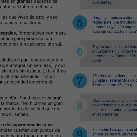
entes en grandes cadenas de
suficiente?)
ntos del interior del país.
ias que viven de esto, y eso
Uruguay empieza a discuti
reglas para una movilidad
as socias fundadoras.
autónoma (¿Quién paga si
auto sin conductor choca
tegrales,
fermentados con masa
nsada para personas con
opciones sin azúcares, sin sal,
Toyota consolida su lider
en España en julio tras ha
crecer sus ventas un 10%
iedades de pan: cuatro premium
2026
s; e integral sin semillas), y dos
sin sal y sin azúcar.
Este último
15 primaveras tienes que
las últimas semanas. “Es un
cumplir (Festival Música d
 una necesidad concreta de
Tierra celebra 15 años)
operación.
Santiago se encargó
Starbucks Japón y la cáp
 la marca. “No hicimos un gran
coleccionable que vale m
n producto de calidad que no
el café (el producto se co
todo”, señaló.
en ecosistema)
s de supermercados y en
El copetín hizo punta en el
mbién cuentan con puntos de
primer semestre (aument
nado hasta Tacuarembó, a los