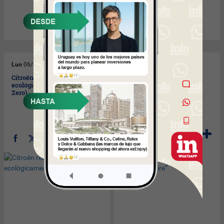
Lun
06/02/2012
Mié
01/02/2012
Citroën recorrerá el planeta
Bridgestone avanza en su
ecológicamente (con un C-
cubierta “sin aire”
Zero)