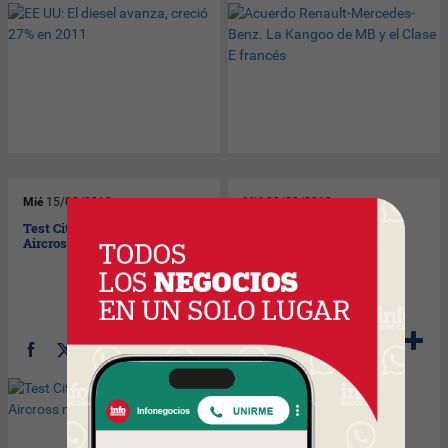
Mié
15/02/2012
Mié
08/02/2012
Test Citroën C3 Picasso. Un
Un compacto fuera de lo
Aircross más señorial
común: llegó el Mini Benni