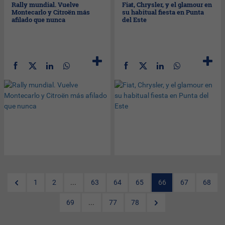
Rally mundial. Vuelve
Fiat, Chrysler, y el glamour en
Montecarlo y Citroën más
su habitual fiesta en Punta
afilado que nunca
del Este
1
2
...
63
64
65
66
67
68
69
...
77
78