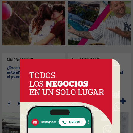
Mié
08/02/2017
Lun
06/02/2017
¿Excelente temporada
Somos lo que tomamos:
estival? Pulgar para abajo en
Belight te asegura la calidad
el puerto de PDE
de tu agua