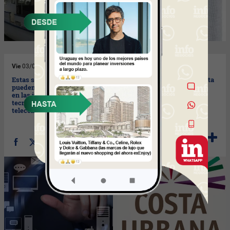
Vie
03/02/2017
Mié
01/02/2017
Estas son las tendencias que
Tras 5 años de trabajo, Costa
pueden alterar los negocios
Urbana va por más con Via
en las industrias de
Aqua y Lojas Renner
tecnología, medios y
telecomunicaciones