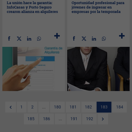
La unión hace la garantía:
Oportunidad profesional para
InfoCasas y Porto Seguro
jóvenes de ingresar en
crearon alianza en alquileres
empresas por la temporada
1
2
...
180
181
182
183
184
185
186
...
191
192