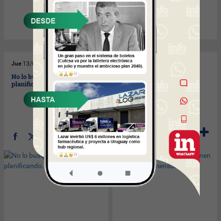
Jue
13/03/2008
Mié
12/03/2008
No lo busques porque está
Y Susana también, si le
planificando.
ponen U$S 500.000
mensuales.