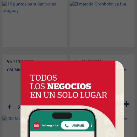
Vie
14/03/2008
Jue
13/03/2008
CSI Miami a la cabeza.
Ferias de la construcción en
Las Vegas.