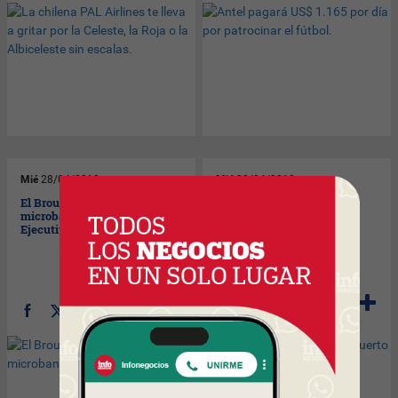
Mié
28/04/2010
Mié
28/04/2010
El Brou inauguró local de
La Maleta Roja rumbo a
microbanca en Torre
Puerto Rico y El Salvador.
Ejecutiva.