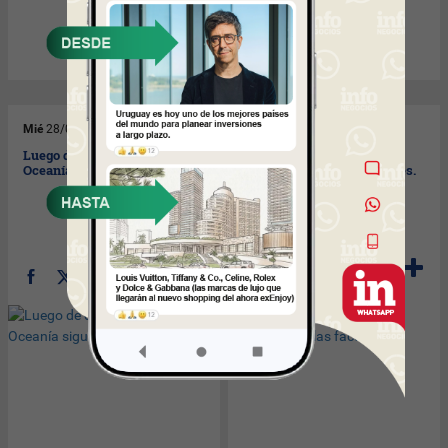
Mié
28/04/2010
Mar
27/04/2010
Luego de dos años el Hotel
Ladysoft sale a tomar
Oceanía sigue en el “freezer”.
“examen” por las facultades.