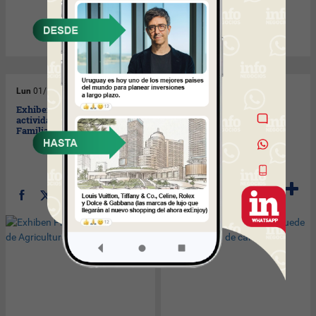
Lun
01/12/2014
Vie
28/11/2014
Exhiben Prototipo en
Según Aguerre Uruguay
actividad de Agricultura
puede duplicar venta de
Familiar
carne