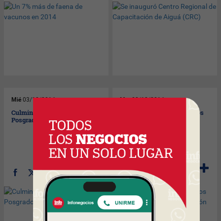
Mié
03/12/2014
Mar
02/12/2014
Culmina tercera Edición de
Delegación de Colombia nos
Posgrado de la Carne
visitó para conocer
producción ovina