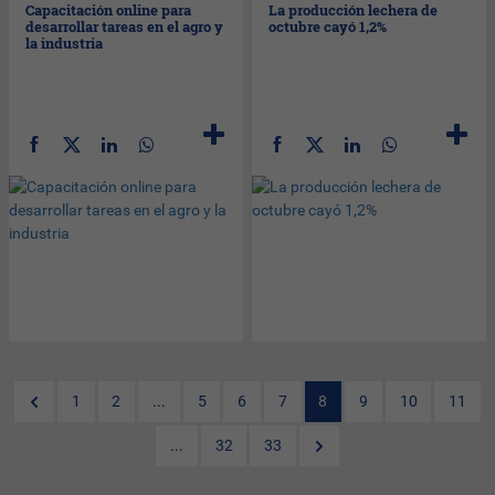
Capacitación online para
La producción lechera de
desarrollar tareas en el agro y
octubre cayó 1,2%
la industria
1
2
...
5
6
7
8
9
10
11
...
32
33