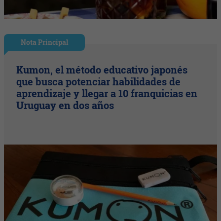
Nota Principal
Kumon, el método educativo japonés
que busca potenciar habilidades de
aprendizaje y llegar a 10 franquicias en
Uruguay en dos años