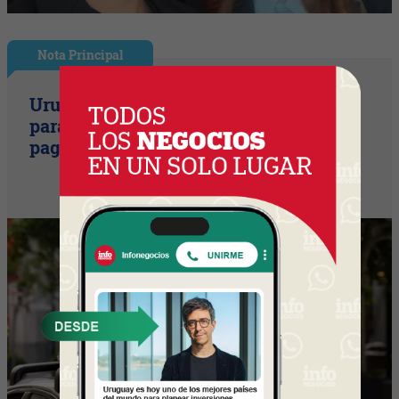
Nota Principal
Uruguay empieza a discutir las reglas
para una movilidad autónoma (¿Quién
paga si el auto sin conductor choca?)