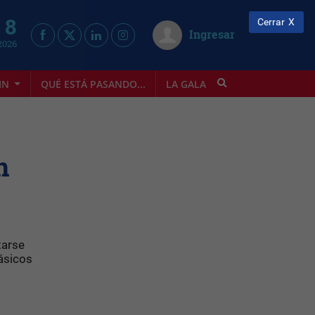
 8
Cerrar
Ingresar
2026
IN
QUÉ ESTÁ PASANDO...
LA GALA
INFOSTYLE
n
tarse
lásicos