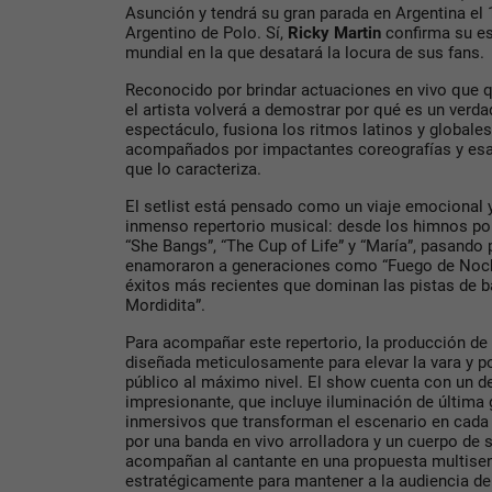
Asunción y tendrá su gran parada en Argentina el 
Argentino de Polo. Sí,
Ricky Martin
confirma su e
mundial en la que desatará la locura de sus fans.
Reconocido por brindar actuaciones en vivo que 
el artista volverá a demostrar por qué es un ver
espectáculo, fusiona los ritmos latinos y globale
acompañados por impactantes coreografías y esa
que lo caracteriza.
El setlist está pensado como un viaje emocional y
inmenso repertorio musical: desde los himnos pop
“She Bangs”, “The Cup of Life” y “María”, pasando
enamoraron a generaciones como “Fuego de Noche
éxitos más recientes que dominan las pistas de b
Mordidita”.
Para acompañar este repertorio, la producción de 
diseñada meticulosamente para elevar la vara y po
público al máximo nivel. El show cuenta con un de
impresionante, que incluye iluminación de última 
inmersivos que transforman el escenario en cada
por una banda en vivo arrolladora y un cuerpo de s
acompañan al cantante en una propuesta multisen
estratégicamente para mantener a la audiencia de 