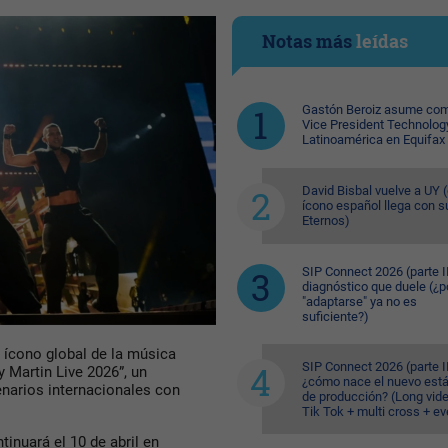
Notas más
leídas
Gastón Beroiz asume com
Vice President Technolog
Latinoamérica en Equifax
David Bisbal vuelve a UY (
ícono español llega con s
Eternos)
SIP Connect 2026 (parte II
diagnóstico que duele (¿p
"adaptarse" ya no es
suficiente?)
l ícono global de la música
SIP Connect 2026 (parte II
y Martin Live 2026”, un
¿cómo nace el nuevo est
narios internacionales con
de producción? (Long vid
Tik Tok + multi cross + e
tinuará el 10 de abril en