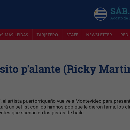
SÁB.
Agosto de 
AS MÁS LEÍDAS
TARJETERO
STAFF
NEWSLETTER
RED 
asito p'alante (Ricky Marti
, el artista puertorriqueño vuelve a Montevideo para presen
ará un setlist con los himnos pop que le dieron fama, los c
entes que suenan en las pistas de baile.