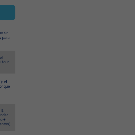
o Sr.
y para
el
u tour
): el
or qué
I):
ándar
eo +
ventos)