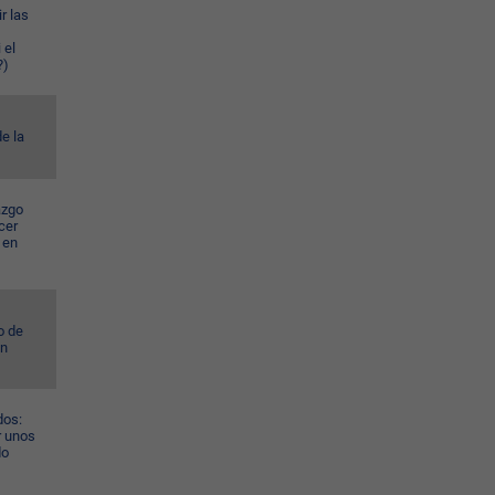
r las
 el
?)
e la
azgo
cer
 en
o de
ún
dos:
r unos
do