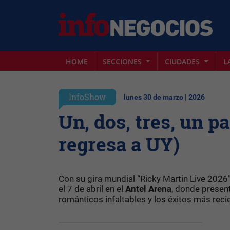
HOME
SECCIONES
CIUDADES
L
InfoShow
lunes 30 de marzo | 2026
Un, dos, tres, un p
regresa a UY)
Con su gira mundial “Ricky Martin Live 2026”
el 7 de abril en el
Antel Arena
, donde present
románticos infaltables y los éxitos más reci