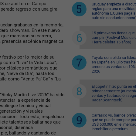
18 de abril en el Campo
Uruguay empieza a discuti
reglas para una movilidad
sperado regreso con una gira
autónoma (¿Quién paga si
auto sin conductor choca
quedan grabadas en la memoria,
dadero showman. En este nuevo
15 primaveras tienes que
s que marcaron su carrera,
cumplir (Festival Música d
 presencia escénica magnética
Tierra celebra 15 años)
 festivo por lo mejor de su
Toyota consolida su lider
en España en julio tras ha
 como “Livin’ la Vida Loca”,
crecer sus ventas un 10%
 por clásicos románticos que
2026
, Nieve de Día”, hasta los
aile como “Vente Pa’ Ca” y “La
El copetín hizo punta en el
primer semestre (aument
“Ricky Martin Live 2026” ha sido
ventas y facturación seg
tenciar la experiencia del
Radar Scanntech)
spliegue técnico y visual
generación y visuales
Carrasco vs. barrios priva
 canción. Todo esto, respaldado
qué se puede comprar po
iete talentosos bailarines que
US$ 600.000 en el merca
sorial, diseñada
inmobiliario premium
pie, bailando y cantando de