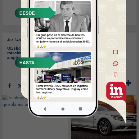
Jue
24/04/2008
Jue
24/04/2008
Un shopping con baja
De cada 10 test drive se
rotación que planea
venden 2 autos.
ampliarse.