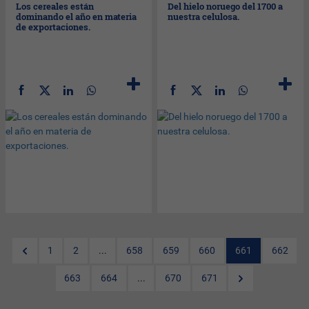
Los cereales están
Del hielo noruego del 1700 a
dominando el año en materia
nuestra celulosa.
de exportaciones.
1
2
...
658
659
660
661
662
663
664
...
670
671