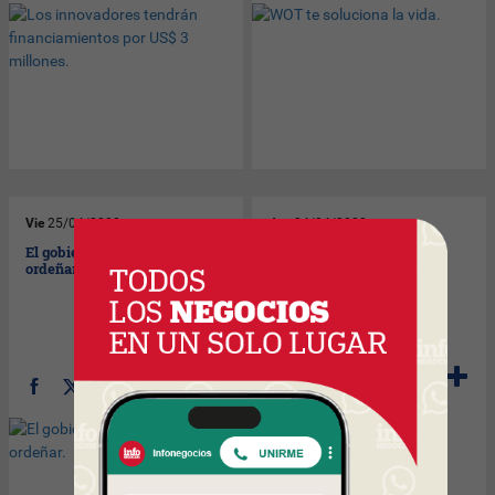
Vie
25/04/2008
Jue
24/04/2008
El gobierno también quiere
Para no pagar impuestos
ordeñar.
armate una plaza.