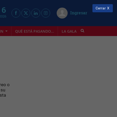
 6
Cerrar
Ingresar
2026
IN
QUÉ ESTÁ PASANDO...
LA GALA
INFOSTYLE
reo o
 su
esta