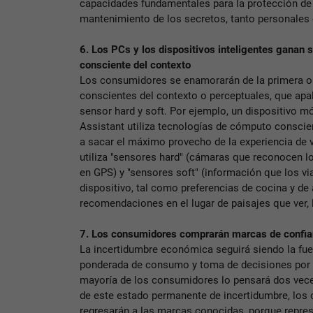
capacidades fundamentales para la protección de l
mantenimiento de los secretos, tanto personale
6. Los PCs y los dispositivos inteligentes ganan 
consciente del contexto
Los consumidores se enamorarán de la primera 
conscientes del contexto o perceptuales, que apa
sensor hard y soft. Por ejemplo, un dispositivo m
Assistant utiliza tecnologías de cómputo conscie
a sacar el máximo provecho de la experiencia de vi
utiliza "sensores hard" (cámaras que reconocen l
en GPS) y "sensores soft" (información que los vi
dispositivo, tal como preferencias de cocina y de 
recomendaciones en el lugar de paisajes que ver,
7. Los consumidores comprarán marcas de confia
La incertidumbre económica seguirá siendo la fu
ponderada de consumo y toma de decisiones por 
mayoría de los consumidores lo pensará dos vece
de este estado permanente de incertidumbre, lo
regresarán a las marcas conocidas, porque repres