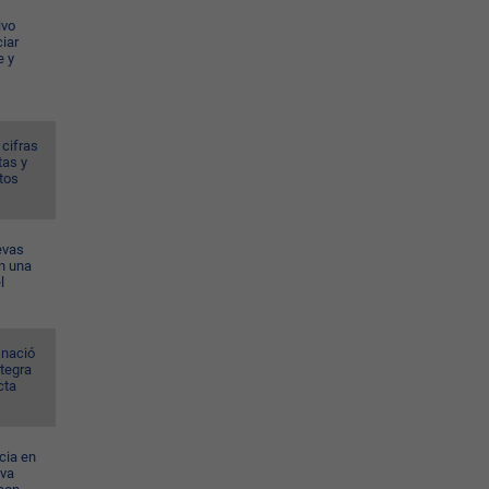
ivo
iar
e y
 cifras
tas y
tos
evas
n una
l
 nació
ntegra
cta
cia en
eva