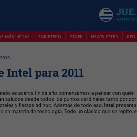
JUE.
Agosto de 
AS MÁS LEÍDAS
TARJETERO
STAFF
NEWSLETTER
RED 
 2010
 Intel para 2011
ando se acerca fin de año comenzamos a pensar con quién
n saludos desde todos los puntos cardinales tanto por cor
cócteles y fiestas ad hoc. Además de todo eso,
Intel
presenta
te en materia de tecnología. Todo un clásico que se repite, 