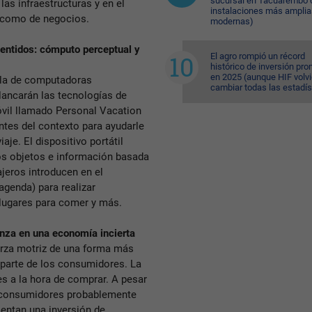
sucursal en Tacuarembó 
as infraestructuras y en el
instalaciones más amplia
s como de negocios.
modernas)
sentidos: cómputo perceptual y
El agro rompió un récord
histórico de inversión pr
en 2025 (aunque HIF volvi
ola de computadoras
cambiar todas las estadís
lancarán las tecnologías de
óvil llamado Personal Vacation
ntes del contexto para ayudarle
aje. El dispositivo portátil
os objetos e información basada
ajeros introducen en el
agenda) para realizar
 lugares para comer y más.
nza en una economía incierta
erza motriz de una forma más
parte de los consumidores. La
s a la hora de comprar. A pesar
s consumidores probablemente
entan una inversión de