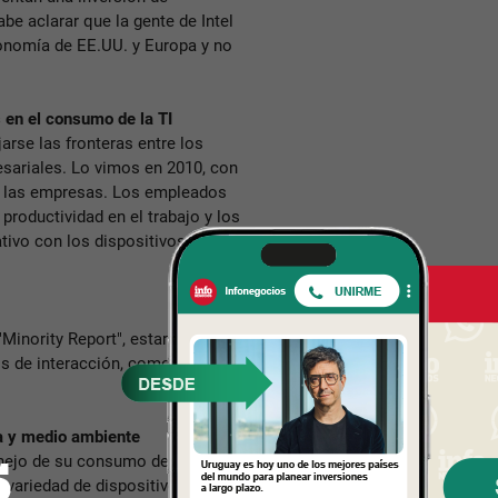
e aclarar que la gente de Intel
conomía de EE.UU. y Europa y no
 en el consumo de la TI
rse las fronteras entre los
sariales. Lo vimos en 2010, con
en las empresas. Los empleados
productividad en el trabajo y los
ivo con los dispositivos, para
"Minority Report", estarán
 de interacción, como el
a y medio ambiente
nejo de su consumo de energía
 variedad de dispositivos