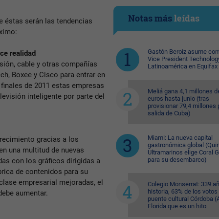
Notas más
leídas
e éstas serán las tendencias
óximo:
Gastón Beroiz asume com
ace realidad
Vice President Technolog
sión, cable y otras compañías
Latinoamérica en Equifax
ch, Boxee y Cisco para entrar en
A finales de 2011 estas empresas
Meliá gana 4,1 millones d
evisión inteligente por parte del
euros hasta junio (tras
provisionar 79,4 millones 
salida de Cuba)
Miami: La nueva capital
recimiento gracias a los
gastronómica global (Quin
en una multitud de nuevas
Ultramarinos elige Coral 
para su desembarco)
das con los gráficos dirigidas a
brica de contenidos para su
clase empresarial mejoradas, el
Colegio Monserrat: 339 a
historia, 63% de los votos
 debe aumentar.
puente cultural Córdoba (A
Florida que es un hito