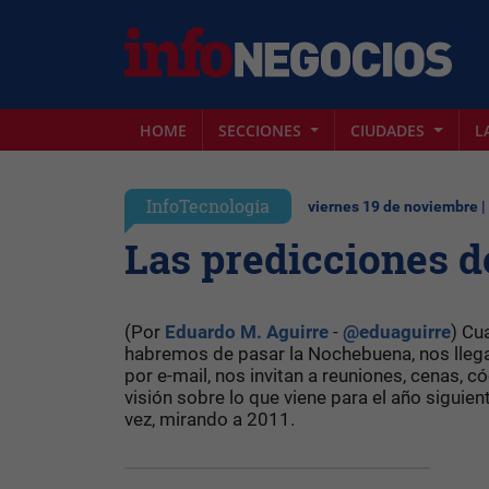
HOME
SECCIONES
CIUDADES
L
InfoTecnología
viernes 19 de noviembre |
Las predicciones de
(Por
Eduardo M. Aguirre
-
@eduaguirre
) Cu
habremos de pasar la Nochebuena, nos llega
por e-mail, nos invitan a reuniones, cenas, 
visión sobre lo que viene para el año siguien
vez, mirando a 2011.