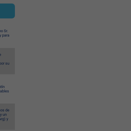
o Sr.
y para
e
por su
tín
Gables
ños de
 y un
rg) y