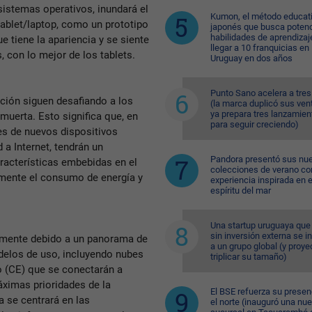
sistemas operativos, inundará el
Kumon, el método educat
ablet/laptop, como un prototipo
japonés que busca potenc
habilidades de aprendizaj
e tiene la apariencia y se siente
llegar a 10 franquicias en
 con lo mejor de los tablets.
Uruguay en dos años
Punto Sano acelera a tres
ación siguen desafiando a los
(la marca duplicó sus ven
ya prepara tres lanzamien
muerta. Esto significa que, en
para seguir creciendo)
es de nuevos dispositivos
a Internet, tendrán un
Pandora presentó sus nu
acterísticas embebidas en el
colecciones de verano co
camente el consumo de energía y
experiencia inspirada en e
espíritu del mar
Una startup uruguaya que
sin inversión externa se i
amente debido a un panorama de
a un grupo global (y proye
elos de uso, incluyendo nubes
triplicar su tamaño)
 (CE) que se conectarán a
áximas prioridades de la
El BSE refuerza su presen
ia se centrará en las
el norte (inauguró una nu