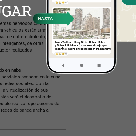
temas nerviosos centrales en
ra vehículos están atrayendo un
cas de entretenimiento, del
inteligentes, de otras
uctor realizadas
ado en nube
 servicios basados en la nube
s redes sociales. Con la
la virtualización de sus
ién verá el desarrollo de
sible realizar operaciones de
de redes de banda ancha a