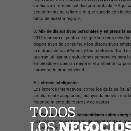
confianza y ofrecen calidad comprobada. –Aquí cab
seguramente se refiere a lo que sucede con la e
tanto de nuestra región-.
8. Mix de dispositivos personales y empresariales
2011 marcará el punto en el que veremos desdibuja
dispositivos de consumo y los dispositivos empre
la entrada de los iPhones y los teléfonos Droid 
querrán utilizar sus soluciones personales para la 
empleadores querrán mejorar el ambiente corporat
aumentar la productividad.
9. Letreros inteligentes
Los letreros interactivos, como los de la película 
ampliamente aceptados, incluyendo nuevos modos
reconocimiento de rostros y de gestos.
10. Revolución de los consumidores sobre energí
Los consumidores pasarán de hablar sobre el ma
a controlarlo realmente con el lanzamiento de una