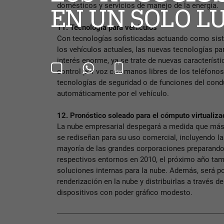
domésticos y servicios de manejo de la energía.
11. Tecnología para vehículos
Con tecnologías sofisticadas actuando como sis
los vehículos actuales, las nuevas tecnologías pa
interés enorme, ya se trate de nuevas característi
control por voz con manos libres de los teléfonos 
tecnologías de seguridad o de funciones del cond
automáticamente por el vehículo.
12. Pronóstico soleado para el cómputo virtualiz
La nube empresarial despegará a medida que más
se rediseñan para su uso comercial, incluyendo la
mayoría de las grandes corporaciones preparando 
respectivos entornos en 2010, el próximo año tamb
soluciones internas para la nube. Además, será po
renderización en la nube y distribuirlas a través 
dispositivos con poder gráfico modesto.