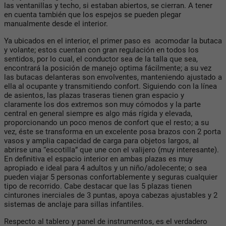
las ventanillas y techo, si estaban abiertos, se cierran. A tener
en cuenta también que los espejos se pueden plegar
manualmente desde el interior.
Ya ubicados en el interior, el primer paso es acomodar la butaca
y volante; estos cuentan con gran regulación en todos los
sentidos, por lo cual, el conductor sea de la talla que sea,
encontrará la posición de manejo optima fácilmente; a su vez
las butacas delanteras son envolventes, manteniendo ajustado a
ella al ocupante y transmitiendo confort. Siguiendo con la línea
de asientos, las plazas traseras tienen gran espacio y
claramente los dos extremos son muy cómodos y la parte
central en general siempre es algo más rígida y elevada,
proporcionando un poco menos de confort que el resto; a su
vez, éste se transforma en un excelente posa brazos con 2 porta
vasos y amplia capacidad de carga para objetos largos, al
abrirse una “escotilla” que une con el valijero (muy interesante).
En definitiva el espacio interior en ambas plazas es muy
apropiado e ideal para 4 adultos y un niño/adolecente; o sea
pueden viajar 5 personas confortablemente y seguras cualquier
tipo de recorrido. Cabe destacar que las 5 plazas tienen
cinturones inerciales de 3 puntas, apoya cabezas ajustables y 2
sistemas de anclaje para sillas infantiles.
Respecto al tablero y panel de instrumentos, es el verdadero