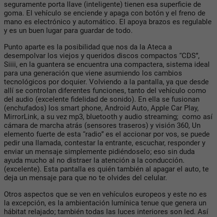
seguramente porta llave (inteligente) tienen esa superficie de
goma. El vehículo se enciende y apaga con botón y el freno de
mano es electrónico y automático. El apoya brazos es regulable
y es un buen lugar para guardar de todo.
Punto aparte es la posibilidad que nos da la Ateca a
desempolvar los viejos y queridos discos compactos “CDS”,
Siiii, en la guantera se encuentra una compactera, sistema ideal
para una generación que viene asumiendo los cambios
tecnológicos por doquier. Volviendo a la pantalla, ya que desde
allí se controlan diferentes funciones, tanto del vehículo como
del audio (excelente fidelidad de sonido). En ella se fusionan
(enchufados) los smart phone, Android Auto, Apple Car Play,
MirrorLink, a su vez mp3, bluetooth y audio streaming; como así
cámara de marcha atrás (sensores traseros) y visión 360, Un
elemento fuerte de esta “radio” es el accionar por vos, se puede
pedir una llamada, contestar la entrante, escuchar, responder y
enviar un mensaje simplemente pidiéndoselo; eso sin duda
ayuda mucho al no distraer la atención a la conducción.
(excelente). Esta pantalla es quién también al apagar el auto, te
deja un mensaje para que no te olvides del celular.
Otros aspectos que se ven en vehículos europeos y este no es
la excepción, es la ambientación lumínica tenue que genera un
hábitat relajado; también todas las luces interiores son led. Así