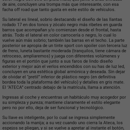
de aire, concluyen una trompa más que interesante, con esa
facha off road que tanto gusta en este estilo de vehículos.
Su lateral es lineal, sobrio destacando el diseño de las llantas
rodado 17 en dos tonos y zócalo negro más ribetes en guarda
barros que acompañan y/o comienzan desde el frontal, hasta
atrás. Todo el lateral en color carrocería o negro, lo cual lo
vuelve aún más sobrio; también las barras en el techo. La parte
posterior se apropia de un tinte sport con spoiler con tercera luz
de freno, luneta bastante moderada (tranquilos, tiene cámara de
retroceso, ampliaremos) y juega con diferentes volúmenes y
figuras en el portón que junto a sus faros de lindo diseño
exterior y mejor aún el verlos encendidos con su has de luz led,
concluyen en una estética global armónica y deseada. Sin dejar
de olvidar el “pretil” inferior de plástico negro (en definitiva
bordea toda la plataforma del vehículo) y detalles en gris mate.
El “ATECA” centrado debajo de la matrícula, llama a atención.
Ingresas al coche y encuentras un habitáculo muy acogedor por
su simpleza y pureza; mantiene claramente el estilo elegante
pero no por ello, deja de ser funcional y tecnológico.
Su llave es inteligente, por lo cual se ingresa simplemente
accionando la manija; a su vez cuando uno cierra la Ateca, los
espejos se pliegan, y si se vuelve a apretar al instante el botón,