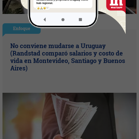
Enfoque
No conviene mudarse a Uruguay
(Randstad comparó salarios y costo de
vida en Montevideo, Santiago y Buenos
Aires)