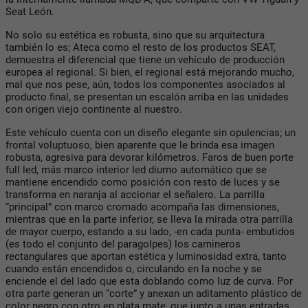
Seat León.
No solo su estética es robusta, sino que su arquitectura
también lo es; Ateca como el resto de los productos SEAT,
demuestra el diferencial que tiene un vehículo de producción
europea al regional. Si bien, el regional está mejorando mucho,
mal que nos pese, aún, todos los componentes asociados al
producto final, se presentan un escalón arriba en las unidades
con origen viejo continente al nuestro.
Este vehículo cuenta con un diseño elegante sin opulencias; un
frontal voluptuoso, bien aparente que le brinda esa imagen
robusta, agresiva para devorar kilómetros. Faros de buen porte
full led, más marco interior led diurno automático que se
mantiene encendido como posición con resto de luces y se
transforma en naranja al accionar el señalero. La parrilla
“principal” con marco cromado acompaña las dimensiones,
mientras que en la parte inferior, se lleva la mirada otra parrilla
de mayor cuerpo, estando a su lado, -en cada punta- embutidos
(es todo el conjunto del paragolpes) los camineros
rectangulares que aportan estética y luminosidad extra, tanto
cuando están encendidos o, circulando en la noche y se
enciende el del lado que esta doblando como luz de curva. Por
otra parte generan un “corte” y anexan un aditamento plástico de
color negro con otro en plata mate, que junto a unas entradas