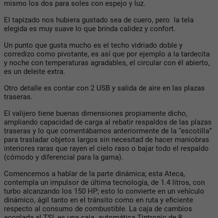
mismo los dos para soles con espejo y luz.
El tapizado nos hubiera gustado sea de cuero, pero la tela
elegida es muy suave lo que brinda calidez y confort.
Un punto que gusta mucho es el techo vidriado doble y
corredizo como pivotante, es así que por ejemplo a la tardecita
y noche con temperaturas agradables, el circular con él abierto,
es un deleite extra.
Otro detalle es contar con 2 USB y salida de aire en las plazas
traseras.
El valijero tiene buenas dimensiones propiamente dicho,
ampliando capacidad de carga al rebatir respaldos de las plazas
traseras y lo que comentábamos anteriormente de la “escotilla”
para trasladar objetos largos sin necesitad de hacer maniobras
interiores raras que rayen el cielo raso o bajar todo el respaldo
(cómodo y diferencial para la gama).
Comencemos a hablar de la parte dinámica; esta Ateca,
contempla un impulsor de última tecnología, de 1.4 litros, con
turbo alcanzando los 150 HP; esto lo convierte en un vehículo
dinámico, ágil tanto en el tránsito como en ruta y eficiente
respecto al consumo de combustible. La caja de cambios
acoplada al TSI, es una caja automática Tiptronic de 8