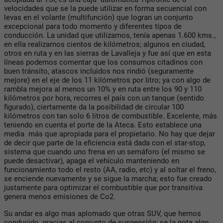
velocidades que se la puede utilizar en forma secuencial con
levas en el volante (multifunción) que logran un conjunto
excepcional para todo momento y diferentes tipos de
conducción. La unidad que utilizamos, tenía apenas 1.600 kms.,
en ella realizamos cientos de kilómetros; algunos en ciudad,
otros en ruta y en las sierras de Lavalleja y fue así que en esta
líneas podemos comentar que los consumos citadinos con
buen tránsito, atascos incluidos nos rindió (seguramente
mejore) en el eje de los 11 kilómetros por litro; ya con algo de
rambla mejora al menos un 10% y en ruta entre los 90 y 110
kilómetros por hora, recorres el país con un tanque (sentido
figurado), ciertamente da la posibilidad de circular 100
kilómetros con tan solo 6 litros de combustible. Excelente, más
teniendo en cuenta el porte de la Ateca. Esto establece una
media más que apropiada para el propietario. No hay que dejar
de decir que parte de la eficiencia está dada con el star-stop,
sistema que cuando uno frena en un semáforo (el mismo se
puede desactivar), apaga el vehículo manteniendo en
funcionamiento todo el resto (AA, radio, etc) y al soltar el freno,
se enciende nuevamente y se sigue la marcha; esto fue creado
justamente para optimizar el combustible que por transitiva
genera menos emisiones de Co2.
Su andar es algo mas aplomado que otras SUV, que hemos
conducido, gracias al conjunto de suspensión; se la nota algo