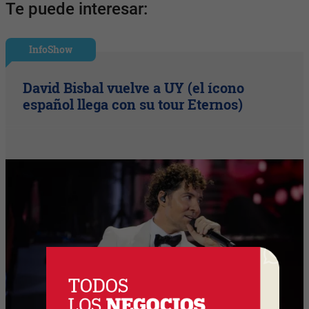
Te puede interesar:
InfoShow
David Bisbal vuelve a UY (el ícono
español llega con su tour Eternos)