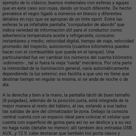
ejemplo de lo clásico; buenos materiales con esferas y agujas
que en este caso son rojas, dando un touch diferente. De hecho
prevalece el negro ligado a números en blanco y diferentes
detalles en rojo que se apropian de un tinte sport. Entre las
esferas la ya infaltable pantalla “computador de abordo” que
indica variedad de información útil para el conductor como
advertencia temperatura aceite y refrigerante, consumo
instantáneo y medio, velocidad digital, tiempo de viaje, velocidad
promedio del trayecto, autonomía (cuantos kilómetros puedes
hacer con el combustible que queda en el tanque). Una
particularidad fue ver cambiar los números del cuenta kilómetro
-odómetro- , tal si fuera la vieja “rueda” mecánica. Por otra parte
la intensidad de la iluminación general, varía automáticamente
dependiendo la luz exterior; eso facilita a que uno no tiene que
destinar tiempo en regular la misma, si se anda de noche o de
día.
A la derecha y bien a la mano, la pantalla táctil de buen tamaño
(8 pulgadas), además de la posición justa, está integrada de la
mejor manera al resto del tablero, al ras, estando a sus lados
las salidas de aire del climatizador bi-zona. Debajo la consola
central cuenta con un espacio ideal para colocar el celular que
cuenta con superficie de goma para así no se deslice y a su vez
no haga ruido (detalle no menor); allí también dos entradas USB,
AUX., y 12 V. cabe destacar que también los porta vasos y