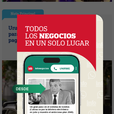
Nota Principal
Uruguay empieza a discutir las reglas
para una movilidad autónoma (¿Quién
paga si el auto sin conductor choca?)