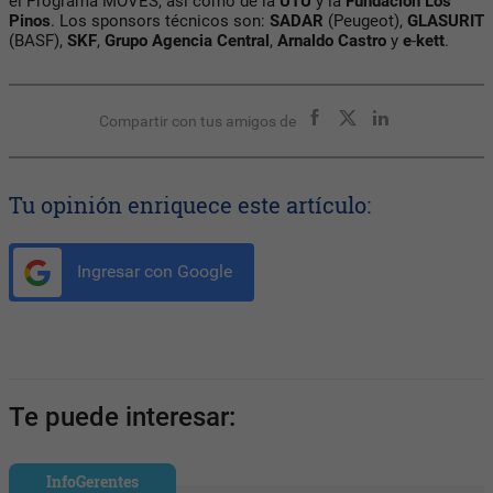
el Programa MOVES, así como de la
UTU
y la
Fundación Los
Pinos
. Los sponsors técnicos son:
SADAR
(Peugeot),
GLASURIT
(BASF),
SKF
,
Grupo Agencia
Central
,
Arnaldo
Castro
y
e
-
kett
.
Compartir con tus amigos de
Tu opinión enriquece este artículo:
Ingresar con Google
Te puede interesar:
InfoGerentes