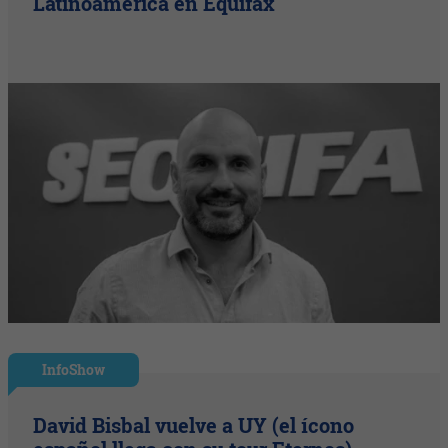
Latinoamérica en Equifax
InfoShow
David Bisbal vuelve a UY (el ícono