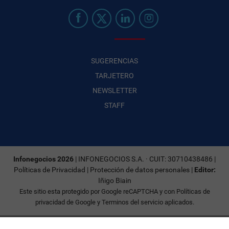
SUGERENCIAS
TARJETERO
NEWSLETTER
STAFF
Infonegocios 2026
| INFONEGOCIOS S.A. · CUIT: 30710438486 |
Políticas de Privacidad
|
Protección de datos personales
|
Editor:
Iñigo Biain
Este sitio esta protegido por Google reCAPTCHA y con
Políticas de
privacidad de Google
y
Terminos del servicio
aplicados.