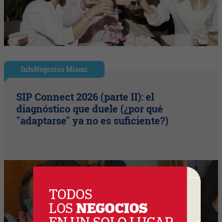
InfoNegocios Miami
SIP Connect 2026 (parte II): el
diagnóstico que duele (¿por qué
"adaptarse" ya no es suficiente?)