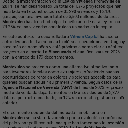
Desde la implementación de la
Ley de Vivienda Promovida en
2011
, se han desarrollado un total de 1,375 proyectos que han
resultado en la construcción de 35,290 viviendas y 16,470
garajes, con una inversión total de 3,500 millones de dólares.
Montevideo
ha sido el principal beneficiario de esta ley, con un
78.25% de las viviendas construidas ubicadas en la capital.
En este contexto, la desarrolladora
Vitrium Capital
ha sido un
actor destacado. La empresa inició sus operaciones en Uruguay
hace más de ocho años y está próxima a completar su séptimo
proyecto en el barrio
La Blanqueada
, el cual finalizará en 2026
con la entrega de 179 departamentos.
Montevideo
se presenta como una alternativa atractiva tanto
para inversores locales como extranjeros, ofreciendo buenas
oportunidades de renta en dólares y opciones accesibles para
quienes buscan adquirir su primera vivienda. Según datos de la
Agencia Nacional de Vivienda (ANV)
de fines de 2023, el precio
medio de venta de departamentos en Montevideo es de 2,377
dólares por metro cuadrado, un 12% superior al registrado el año
anterior.
El crecimiento sostenido del mercado inmobiliario en
Montevideo
se ha visto favorecido por la evolución económica
del país y por políticas públicas que han fomentado la inversión
extranjera y el turismo desde 2010.
La Ley de Vivienda