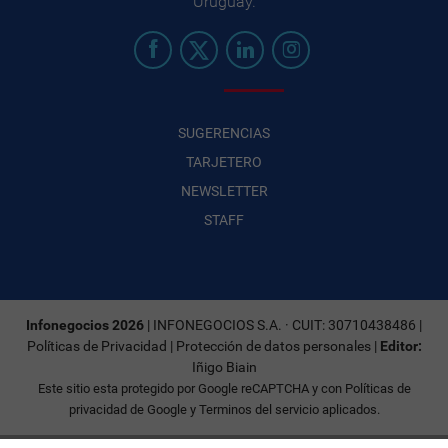
Uruguay.
SUGERENCIAS
TARJETERO
NEWSLETTER
STAFF
Infonegocios 2026
| INFONEGOCIOS S.A. · CUIT: 30710438486 |
Políticas de Privacidad
|
Protección de datos personales
|
Editor:
Iñigo Biain
Este sitio esta protegido por Google reCAPTCHA y con
Políticas de
privacidad de Google
y
Terminos del servicio
aplicados.