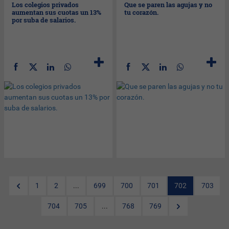
Los colegios privados
Que se paren las agujas y no
aumentan sus cuotas un 13%
tu corazón.
por suba de salarios.
1
2
...
699
700
701
702
703
704
705
...
768
769