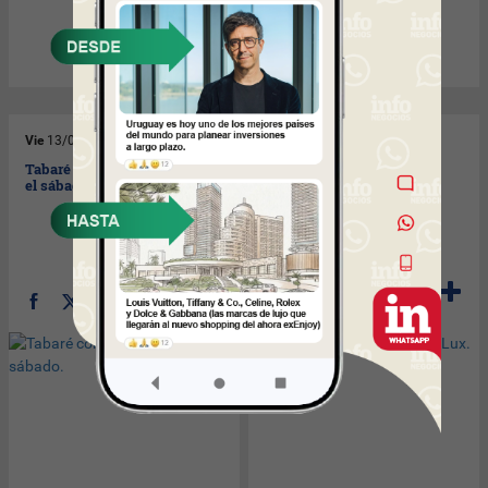
Vie
13/03/2009
Vie
13/03/2009
Tabaré con buena audiencia
Armazón gratis en Óptica
el sábado.
Lux.