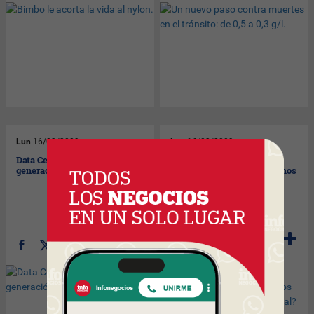
Lun
16/03/2009
Lun
16/03/2009
Data Center de última
Proponen impuesto al
generación para Antel.
chocolate, pero ¿qué hacemos
con la comida chatarra y la
sal?