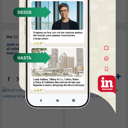
Mar
22/12/2009
Mar
22/12/2009
Audi cumplió y entregó el A3
Crece la demanda de autos
al celebrar el centenario de la
usados del 2000 al 2009.
marca.