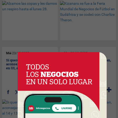
Mié
23/12/2009
Mar
22/12/2009
Si querés invertir en papeles,
Ventas de Navidad se elevan,
aconsejan letras en pesos y
en promedio, 20%.
en UI, al 14 y 13%.