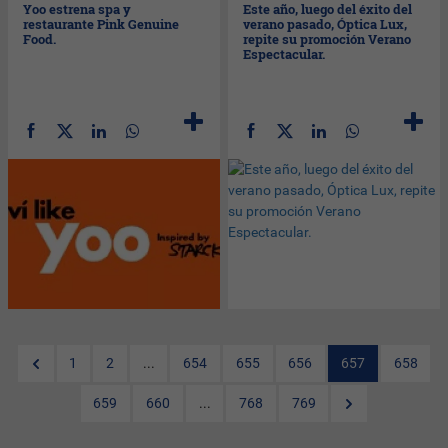
Yoo estrena spa y
Este año, luego del éxito del
restaurante Pink Genuine
verano pasado, Óptica Lux,
Food.
repite su promoción Verano
Espectacular.
1
2
...
654
655
656
657
658
659
660
...
768
769