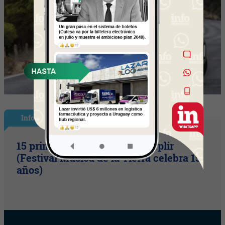
InfoShow
15 primaveras tienes que cumplir
(Festival Música de la Tierra celebra 15
años)