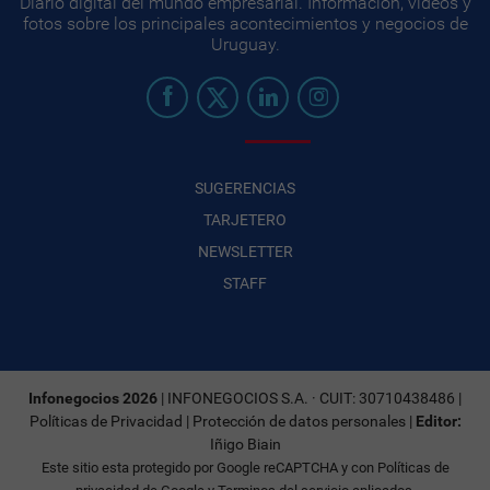
Diario digital del mundo empresarial. Información, videos y
fotos sobre los principales acontecimientos y negocios de
Uruguay.
SUGERENCIAS
TARJETERO
NEWSLETTER
STAFF
Infonegocios 2026
| INFONEGOCIOS S.A. · CUIT: 30710438486 |
Políticas de Privacidad
|
Protección de datos personales
|
Editor:
Iñigo Biain
Este sitio esta protegido por Google reCAPTCHA y con
Políticas de