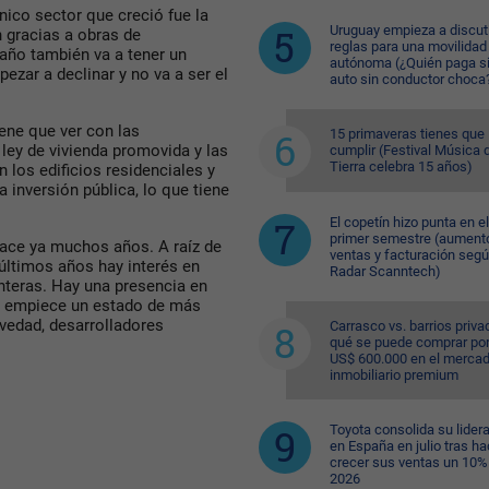
nico sector que creció fue la
Uruguay empieza a discuti
 gracias a obras de
reglas para una movilidad
te año también va a tener un
autónoma (¿Quién paga si
ezar a declinar y no va a ser el
auto sin conductor choca
ene que ver con las
15 primaveras tienes que
 ley de vivienda promovida y las
cumplir (Festival Música d
Tierra celebra 15 años)
 los edificios residenciales y
a inversión pública, lo que tiene
El copetín hizo punta en el
primer semestre (aument
hace ya muchos años. A raíz de
ventas y facturación seg
 últimos años hay interés en
Radar Scanntech)
nteras. Hay una presencia en
e empiece un estado de más
ovedad, desarrolladores
Carrasco vs. barrios priva
qué se puede comprar po
US$ 600.000 en el merca
inmobiliario premium
Toyota consolida su lider
en España en julio tras ha
crecer sus ventas un 10%
2026