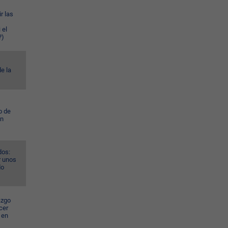
r las
 el
?)
e la
o de
ún
dos:
r unos
do
azgo
cer
 en