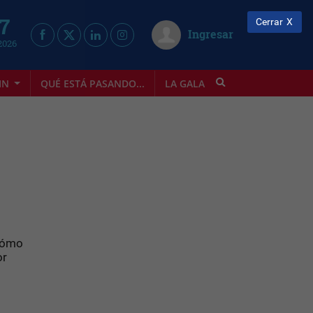
 7
Cerrar
Ingresar
2026
IN
QUÉ ESTÁ PASANDO...
LA GALA
INFOSTYLE
 cómo
or