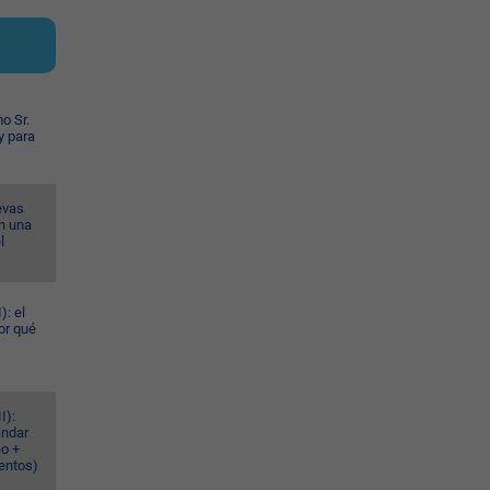
o Sr.
y para
evas
n una
l
): el
or qué
I):
ándar
eo +
ventos)