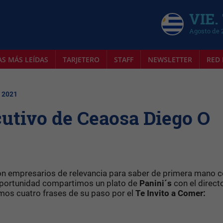
VIE.
Agosto de 
AS MÁS LEÍDAS
TARJETERO
STAFF
NEWSLETTER
RED 
| 2021
ecutivo de Ceaosa Diego O
n empresarios de relevancia para saber de primera mano
oportunidad compartimos un plato de
Panini´s
con el direct
imos cuatro frases de su paso por el
Te Invito a Comer: