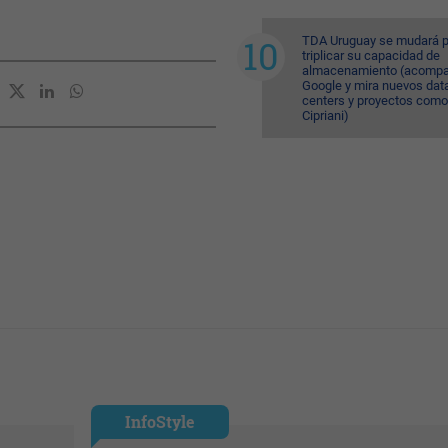
TDA Uruguay se mudará p
triplicar su capacidad de
almacenamiento (acompa
Google y mira nuevos dat
centers y proyectos como
Cipriani)
InfoStyle