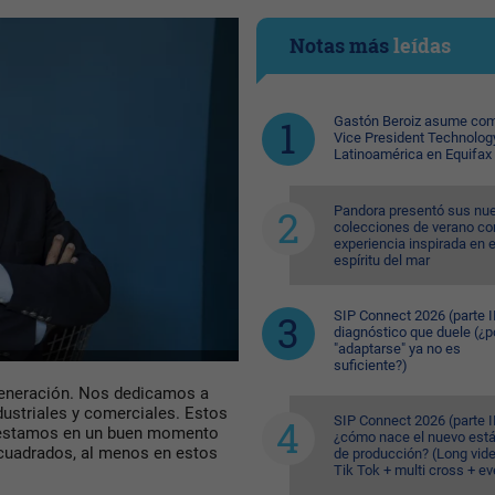
Notas más
leídas
Gastón Beroiz asume com
Vice President Technolog
Latinoamérica en Equifax
Pandora presentó sus nu
colecciones de verano co
experiencia inspirada en e
espíritu del mar
SIP Connect 2026 (parte II
diagnóstico que duele (¿p
"adaptarse" ya no es
suficiente?)
generación. Nos dedicamos a
ndustriales y comerciales. Estos
SIP Connect 2026 (parte II
y estamos en un buen momento
¿cómo nace el nuevo est
 cuadrados, al menos en estos
de producción? (Long vid
Tik Tok + multi cross + e