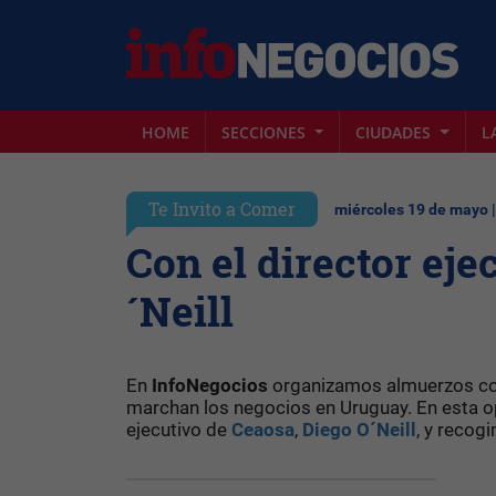
HOME
SECCIONES
CIUDADES
L
Te Invito a Comer
miércoles 19 de mayo 
Con el director ej
´Neill
En
InfoNegocios
organizamos almuerzos co
marchan los negocios en Uruguay. En esta 
ejecutivo de
Ceaosa
,
Diego O´Neill
, y recog