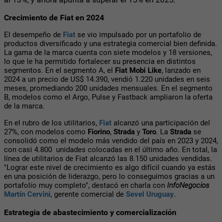
Crecimiento de Fiat en 2024
El desempeño de
Fiat
se vio impulsado por un portafolio de
productos diversificado y una estrategia comercial bien definida.
La gama de la marca cuenta con siete modelos y 18 versiones,
lo que le ha permitido fortalecer su presencia en distintos
segmentos. En el segmento A, el
Fiat Mobi Like
, lanzado en
2024 a un precio de US$ 14.390, vendió 1.220 unidades en seis
meses, promediando 200 unidades mensuales. En el segmento
B, modelos como el Argo, Pulse y Fastback ampliaron la oferta
de la marca.
En el rubro de los utilitarios,
Fiat
alcanzó una participación del
27%, con modelos como
Fiorino
,
Strada
y
Toro
. La
Strada
se
consolidó como el modelo más vendido del país en 2023 y 2024,
con casi 4.800
unidades colocadas en el último año. En total, la
línea de utilitarios de Fiat alcanzó las 8.150 unidades vendidas.
"Lograr este nivel de crecimiento es algo difícil cuando ya estás
en una posición de liderazgo, pero lo conseguimos gracias a un
portafolio muy completo", destacó en charla con
InfoNegocios
Martín Cervini
, gerente comercial de
Sevel Uruguay
.
Estrategia de abastecimiento y comercialización