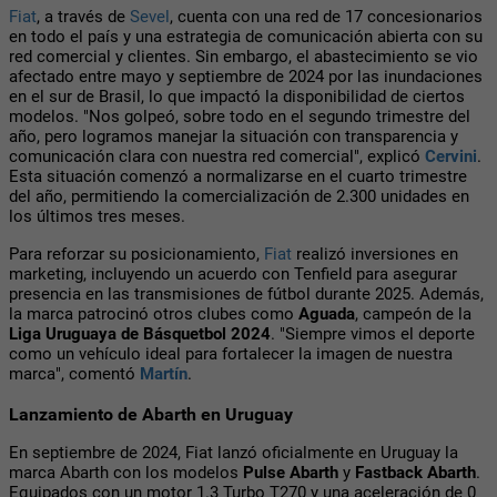
Fiat
, a través de
Sevel
, cuenta con una red de 17 concesionarios
en todo el país y una estrategia de comunicación abierta con su
red comercial y clientes. Sin embargo, el abastecimiento se vio
afectado entre mayo y septiembre de 2024 por las inundaciones
en el sur de Brasil, lo que impactó la disponibilidad de ciertos
modelos. "Nos golpeó, sobre todo en el segundo trimestre del
año, pero logramos manejar la situación con transparencia y
comunicación clara con nuestra red comercial", explicó
Cervini
.
Esta situación comenzó a normalizarse en el cuarto trimestre
del año, permitiendo la comercialización de 2.300 unidades en
los últimos tres meses.
Para reforzar su posicionamiento,
Fiat
realizó inversiones en
marketing, incluyendo un acuerdo con Tenfield para asegurar
presencia en las transmisiones de fútbol durante 2025. Además,
la marca patrocinó otros clubes como
Aguada
, campeón de la
Liga Uruguaya de Básquetbol 2024
. "Siempre vimos el deporte
como un vehículo ideal para fortalecer la imagen de nuestra
marca", comentó
Martín
.
Lanzamiento de Abarth en Uruguay
En septiembre de 2024, Fiat lanzó oficialmente en Uruguay la
marca Abarth con los modelos
Pulse Abarth
y
Fastback Abarth
.
Equipados con un motor 1.3 Turbo T270 y una aceleración de 0