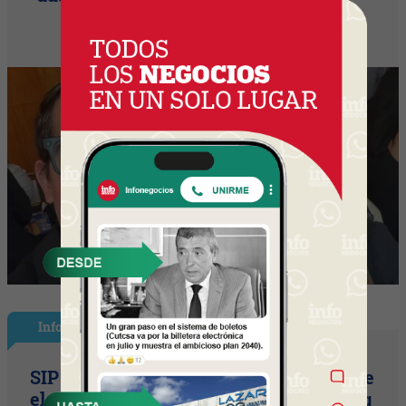
InfoNegocios Miami
SIP Connect 2026 (parte III): ¿cómo nace
el nuevo estándar de producción? (Long