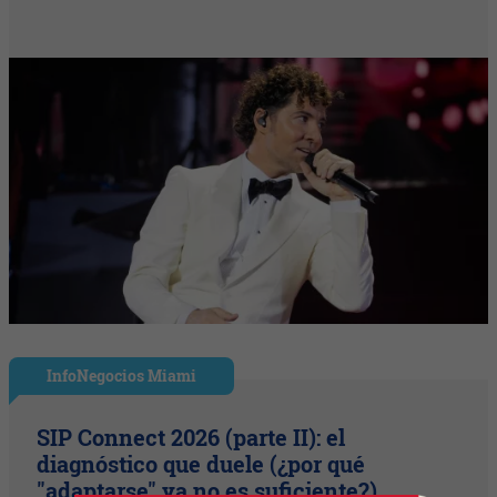
InfoNegocios Miami
SIP Connect 2026 (parte II): el
diagnóstico que duele (¿por qué
"adaptarse" ya no es suficiente?)