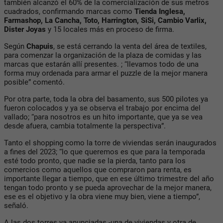
también alcanzó el 60% de la comercialización de sus metros
cuadrados, confirmando marcas como
Tienda Inglesa,
Farmashop, La Cancha, Toto, Harrington, SiSi, Cambio Varlix,
Dister Joyas
y 15 locales más en proceso de firma.
Según
Chapuis
, se está cerrando la venta del área de textiles,
para comenzar la organización de la plaza de comidas y las
marcas que estarán allí presentes. ; “llevamos todo de una
forma muy ordenada para armar el puzzle de la mejor manera
posible” comentó.
Por otra parte, toda la obra del basamento, sus 500 pilotes ya
fueron colocados y ya se observa el trabajo por encima del
vallado; “para nosotros es un hito importante, que ya se vea
desde afuera, cambia totalmente la perspectiva”.
Tanto el shopping como la torre de viviendas serán inaugurados
a fines del 2023; “lo que queremos es que para la temporada
esté todo pronto, que nadie se la pierda, tanto para los
comercios como aquellos que compraron para renta, es
importante llegar a tiempo, que en ese último trimestre del año
tengan todo pronto y se pueda aprovechar de la mejor manera,
ese es el objetivo y la obra viene muy bien, viene a tiempo”,
señaló.
A las dos torres ya anunciadas -una de viviendas y otra de