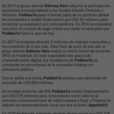
En 2014 el grupo alemán
Delivery Hero
adquirió la participación
accionaria correspondiente a los fondos Kaszek Ventures y
Atómico.
PedidosYa
pasó a formar parte de su portfolio global
de inversiones y recibió financiación por US$ 42 millones para
potenciar su expansión por Latinoamérica. En 2016 incorporaron
con éxito el servicio de pago online que sentó la base para que
PedidosYa
fuera lo que es hoy.
En 2017 la empresa alcanzó 2 millones de órdenes mensuales y
era momento de ir por más. Para fines de junio de ese año el
grupo alemán
Delivery Hero
realiza su oferta inicial de acciones
(IPO) en Frankfurt. En este importante hito para todo
emprendimiento digital, los fundadores de
PedidosYa
se
convierten en accionistas de la compañía holding con
cotización pública.
Con la salida a la bolsa,
PedidosYa
alcanza una valoración de
mercado de US$ 500 millones.
En la etapa posterior del IPO,
PedidosYa
recibió financiamiento
por US$ 279 millones para consolidarse como líder en el
mercado Latinoamericano de habla hispana y llegó a Panamá al
adquirir un emprendimiento local que era un éxito:
Appetito24
.
En 2020 PedidosYa, habiendo recibido financiación por US$ 329