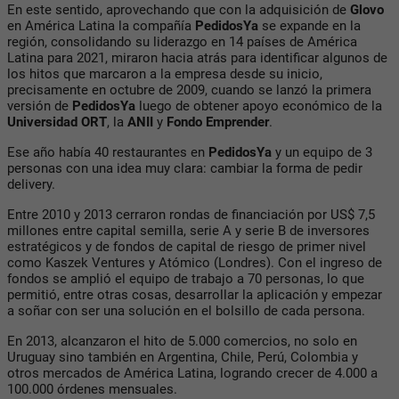
En este sentido, aprovechando que con la adquisición de
Glovo
en América Latina la compañía
PedidosYa
se expande en la
región, consolidando su liderazgo en 14 países de América
Latina para 2021, miraron hacia atrás para identificar algunos de
los hitos que marcaron a la empresa desde su inicio,
precisamente en octubre de 2009, cuando se lanzó la primera
versión de
PedidosYa
luego de obtener apoyo económico de la
Universidad ORT
, la
ANII
y
Fondo Emprender
.
Ese año había 40 restaurantes en
PedidosYa
y un equipo de 3
personas con una idea muy clara: cambiar la forma de pedir
delivery.
Entre 2010 y 2013 cerraron rondas de financiación por US$ 7,5
millones entre capital semilla, serie A y serie B de inversores
estratégicos y de fondos de capital de riesgo de primer nivel
como Kaszek Ventures y Atómico (Londres). Con el ingreso de
fondos se amplió el equipo de trabajo a 70 personas, lo que
permitió, entre otras cosas, desarrollar la aplicación y empezar
a soñar con ser una solución en el bolsillo de cada persona.
En 2013, alcanzaron el hito de 5.000 comercios, no solo en
Uruguay sino también en Argentina, Chile, Perú, Colombia y
otros mercados de América Latina, logrando crecer de 4.000 a
100.000 órdenes mensuales.