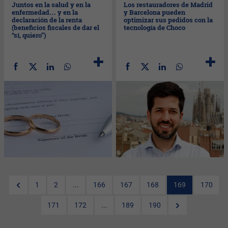
Juntos en la salud y en la
Los restauradores de Madrid
enfermedad… y en la
y Barcelona pueden
declaración de la renta
optimizar sus pedidos con la
(beneficios fiscales de dar el
tecnología de Choco
“sí, quiero”)
1
2
...
166
167
168
169
170
171
172
...
189
190