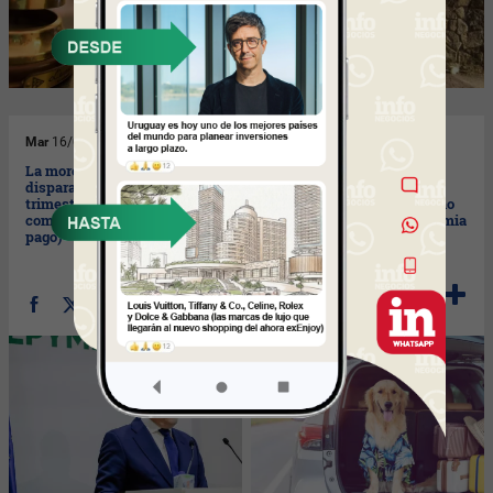
Mar
16/08/2022
Jue
11/08/2022
La morosidad empresarial se
Que el lugar de vacaciones
dispara un 42% en el primer
acepte tu mascota puede
trimestre (73% de la deuda
importar más que el destino
comercial tiene retraso de
en sí mismo (lo que pandemia
pago)
nos dejó)