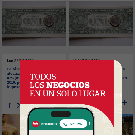
Lun
22/08/2022
Mié
17/08/2022
La Alianza de Hoteleras
La 'okupación' vive su punto
alcanza una ocupación del
más álgido: Agentes de la
82% (menos gente que en
Propiedad Inmobiliaria piden
2019, pero 20% más de
un “pacto de Estado”
ingresos)